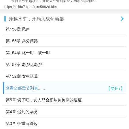
最新章节穿越水浒，开局大战葡萄架全文阅读推荐地址：
https://m.idu7.com/info/58826.html
穿越水浒，开局大战葡萄架
第156章 尾声
第155章 兵分两路
第154章 此一时，彼一时
第153章 老乡见老乡
第152章 女中诸葛
查看全部章节列表......
【展开+】
第5章 切了吧，女人只会影响你称霸的速度
第4章 迟到的系统
第3章 任重而道远