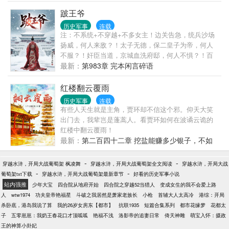
宇：“羽妹子，你就不能把脸上的假胡子取掉？女人粘
文……
胡子像什么样子！” 关羽：“三妹如果不喝酒，我就取
跛王爷
掉胡子。” 张飞：“大姐如果生气骂人，我就不喝酒。”
历史军事
连载
刘备：“不论你们做什么，大姐也不会对你们生气。”
注：不系统+不穿越+不多女主！边关告急，统兵沙场
吕布：“吵什么吵？我用武将技把你们全送上天去！”
扬威，何人来敌？！太子无德，保二皇子为帝，何人
人已有完本小说《明末1625》，请放心收藏 书友一
不服？！奸臣当道，京城血洗府邸，何人不惧？！百
群：25499079（满）书友二群：169350752（未满）
姓疾苦，变法革新天下，何人非议？！漫天风雪中，
最新：
第983章 完本闲言碎语
一道一瘸一拐的身影走向巍峨皇城；大红蟒袍在风中
摆动，猎猎响声与风声交织在一起；白茫茫天地间那
红楼翻云覆雨
一抹红，在夕阳的衬托下，显的那么孤独.......
历史军事
连载
有些人天生就是主角，贾环却不信这个邪。仰天大笑
出门去，我辈岂是蓬蒿人。看贾环如何在波谲云诡的
红楼中翻云覆雨！
最新：
第二百四十二章 挖盐能赚多少银子，不如
直接挖银子
-
-
穿越水浒，开局大战葡萄架 枫凌舞
穿越水浒，开局大战葡萄架全文阅读
穿越水浒，开局大战
-
-
葡萄架txt下载
穿越水浒，开局大战葡萄架最新章节
好看的历史军事小说
站内强推
少年大宝
四合院从地府开始
四合院之穿越52当猎人
变成女生的我不会爱上路
人
wtw1974
功夫皇帝艳福星
斗破之我居然是萧家老族长
小枪
首辅大人太高冷
港综：开局
杀卧底，港岛我说了算
我的26岁女房东【都市】
抗联1935
短篇合集系列
都市花缘梦
花都太
子
五零崽崽：我奶王春花口才顶呱呱
艳福不浅
洛影帝的追妻日常
倚天神雕
萌宝入怀：摄政
王的神算小卦妃