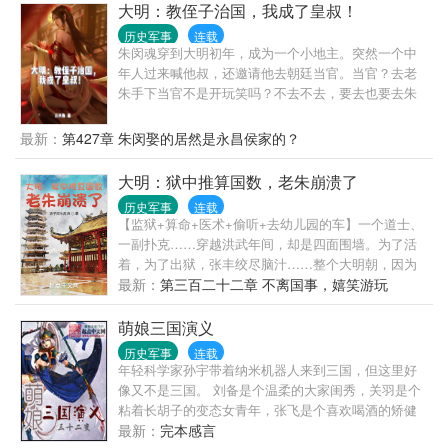
才是帝王心尖上的那个人…… ********* 命中注定，这
大明：教侄子治国，我成了皇叔！
个叫做楚琰的男人是她沈天瑶此生渡不过的劫数。睿
历史军事
连载
敏如她，渡的过风口浪尖，渡的过死生轮回，却渡不
朱闵魂穿到大明初年，成为一个小地主。突然一个中
过他。 高高在上的翰景帝楚琰，他的一生有数不清的
年人过来喊他叔，还邀请他去朝廷当官。当官？去老
女人，而沈天瑶却只能有他一个男人。
朱手下当官不是开玩笑吗？不去不去，要去也要去朱
棣的手下混个国公啊。啥？这中年人是朱元璋？我是
老朱他叔？大明辈分最高的皇族？但是不明身份的朱
最新：
第427章 朱闵娶的居然是永昌侯家的？
闵却天天想着如何的去朱棣的手下当个国公。“大侄
子，你要是能活到燕王奉天靖难的时候，我保证给你
大明：狱中推算国数，老朱崩溃了
弄个国公当当。”一句话就把身为大侄子的朱元璋给镇
历史军事
连载
住了。但是面对有着经天纬地之才的朱闵，朱元璋还
【监狱+算命+医术+偷听+去幼儿园的车】一个道士、
是天天不耻下问。“那叫美洲，新大陆，物资丰富到夸
一副扑克……穿越洪武年间，却是四面围墙。为了活
张！”“那叫阿三国，三哥们都是当奴隶的一把好
着，为了出狱，张丰绞尽脑汁……整个大明朝，因为
手！”“这叫小日子，倭寇所在之地，教化算了，男的全
一个监狱变的越来越不同！
最新：
第三百二十二章 不离国事，嬉笑游玩
杀了，女的留下来！”面对朱闵的侃侃而谈，朱元璋震
惊了，殖民全球，教化蛮夷，让他们感受大明风华，
萌娘三国演义
这是何等的理想！若是全部达成，自己就是千古一
帝！当朱闵这天走出家门，却惊呆了，文武百官全部
历史军事
连载
年轻科学家孙宇带着纳米机器人来到三国，但这里好
来到了自家门口，大侄子穿着龙袍，莫非要造反了？
像又不是三国。 刘备是个温柔的大家闺秀，关羽是个
但是一看朱元璋手上的世界地图，上面皆为明
粘着长胡子的变态女青年，张飞是个喜欢喝酒的矫健
土！“叔，咱决定了，您别造反了，您来当大明的皇
美少女，吕布是个威风凛凛的无敌小罗莉…… 孙
最新：
完本感言
帝，咱要做那世界霸主！！”简介无力，请移步正