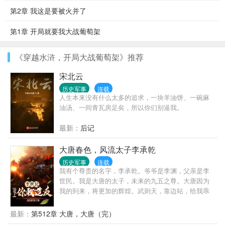
第2章 我这是要被火并了
第1章 开局就要我大战葡萄架
《穿越水浒，开局大战葡萄架》推荐
宋北云
历史军事
连载
人生本来没有什么太多的追求，一块羊油饼、一碗麻
油汤、一间青瓦房足矣，所以你们别逼我。
最新：
后记
大唐春色，风流太子李承乾
历史军事
连载
我有个尊贵的名字，李承乾。爷爷是李渊，父亲是李
世民。我是大唐的太子，未来的九五之尊。大唐因为
我的到来，将更加的辉煌。武则天，靠边站，给我乖
乖的生孩子，大唐将由我做主！
最新：
第512章 大唐，大唐（完）