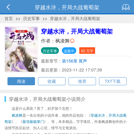
穿越水浒，开局大战葡萄架
首页
>>
历史军事
>>
穿越水浒，开局大战葡萄架
穿越水浒，开局大战葡萄架
作者：
枫凌舞
历史军事
连载中
65 万字
最新章节：
第156章 尾声
最后更新：2023-11-22 17:07:39
阅读
收藏
推荐
TXT下载
穿越水浒，开局大战葡萄架小说简介
这是什么系统？算了，好歹留个念想！
枫凌舞
是一名出色的小说作者，他的作品包括：《
穿越水浒，开局大战葡
萄架
》、《
最强最贱掌门
》、等，本本精品，字字珠玑，作者枫凌舞创作的小
说情节跌宕起伏、扣人心弦，情节与文笔俱佳。