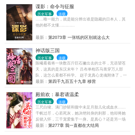
谍影：命令与征服
历史军事
连载
……唯一能力，就是能分辨出谁是隐藏的日本人，其
他的都不太懂…………
最新：
第2073章 一张纸的区别就这么大
神话版三国
历史军事
连载
陈曦看着将一块数百斤巨石撇出去的士卒，无语望苍
天，这真的是东汉末年？ 吕布单枪匹马凿穿万人部
队，这怎么看都不科学。 赵子龙真心龙魂附体了，一
剑断山，这真的是人？ 典韦单人护着曹操杀出敌营，
最新：
第四千九百五十九章 移营
顺手宰了对面数千步骑，这战斗力爆表了吧！ 这是不
是哪里有些不对啊，陈曦顺手摸了一把鹅毛扇挥了一
殿前欢：暴君请温柔
下，狂风大作，叹了一口气，“这是神话吧，我自己都
历史军事
连载
不正常了。”
三尺白绫、满门抄斩和腹中未足月胎儿化成血水……
千帆过尽，心若死灰，她决绝转身的刹那，他却将她
反锁入怀，三千宠爱集于一身。是真心？还是另一场
阴谋的开始？ 沈氏天瑶，景帝之贵妃，这个历史上谜
最新：
第277章 我一直都在大结局
一般的女子，有人说她是祸国的妖姬，也有人说，她