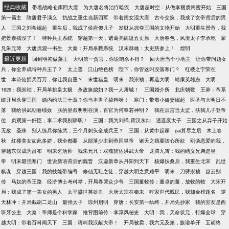
经典收藏
带着战略仓库回大唐
为大唐名将治疗暗疾
大唐超时空：从做李丽质闺蜜开始
三国
第一霸主
隋唐君子演义
抗战之重生当新四军
带着闺女混大唐
古今交换，我成了女帝背后的男
人
三国之刘备崛起
重生后，我成了侯府傻儿子
发财从掠夺三国的文物开始
大明重生景帝，我
把景泰搞没了！
特种兵王系统
穿越第一天，诸葛亮病逝五丈原
大唐春色，风流太子李承乾
家
兄朱元璋
大唐贞观一书生
大秦：开局杀戮系统
汉末群雄：太史慈参上！
煌明
最近更新
回到明初做藩王
大明第一贪官，你说咱杀不得？
回大唐当个小地主
让你带问题女
兵，你全养成特种兵王了？
太上遥
江山绝色榜
陛下，你管这叫没落寒门？
红楼之宁荣在
世
本诗仙拥兵百万，你让我自重？
末世猎皇
明末：我崇祯，再造大明
靖康英雄志
大明
1629：我崇祯，开局单挑皇太极
杀敌换媳妇？我一人屠城！
三国婚介所
北庆朝歌
王莽：帝系
统开局杀穿三国
婚内约法三十章？你当本世子舔狗呀！
寒门：带着小娇妻崛起
医圣与大明日不
落
我给洪武朝卷绩效
朕的皇叔明明在演，百官为何奉若神明？
我在后宫当太监，扶我儿子登帝
位
贞观第一奸臣，李二求我别辞职！
三国：我为刘禅,霄汉永灿
逍遥废太子
三国之从弃子开始
无敌
圣殊
别人练兵你练武，三个月刺头全成兵王？
三国：从黄巾起家
pai算尽之后
木上春
秋
红楼美女如此多娇，我全都要
从部落少主到帝国皇帝
诸天之我要随心所欲
刚谈恋爱的我，
穿越东汉成为吕布
明末乞活帅
我朱允凡：双魂辅佐洪武大帝
龙腾九霄：我的结义兄弟是皇
帝
明末最强寒门
世说新语背后的魏晋
汉鼎新章从丹阳到天下
核爆扶桑后，我重生北宋
乱世
棋谋
穿越三国：我的技能带编号
修仙无耻之徒，穿越大明之意难平
明末：刀劈崇祯
赵云别
传
马奴的帝王路
经济博士考科举，开局卷哭众少爷
三国董牧传：董卓的董，放牧的牧
大宋开
局：我成了第一美女的男人
太平盛世英雄血
大唐太宗在秦末
咋家世代贱民，我却金榜题名
逆
天林冲：开局截胡二龙山
最强太子
琼州启明
穿唐：长安第一纨绔，开局先抄家
我的室友是西
班牙公主
大秦：帝师是个科学家
推背图前传：李淳风秘史
大明：我，天命状元，打爆全球
穿
越大明：带着百科闯天下
三国：请叫我汉献大帝！
开局被卖，我六元及第，族谱单开
五胡终