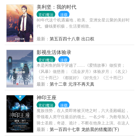
美利坚：我的时代
玄幻魔法
连载
80年代这个机遇遍地，欧美、亚洲女星云聚的美好时
代。赚钱要积极，生活要精致。
最新：
第五百四十八章 出口权
影视生活体验录
玄幻魔法
连载
本是闲鱼的陈宇穿越了……《爱情故事》做投资；
《风暴》做慈善；《流金岁月》体验岁月；《名义》
《三十而已》《都挺好》《好先生》《三十而已》
《无间道》；待续……
最新：
第十二章 元淳不再天真
神印王座
玄幻魔法
连载
魔族强势，在人类即将被灭绝之时，六大圣殿崛起，
带领着人类守住最后的领土。一名少年，为救母加入
骑士圣殿，奇迹、诡计，不断在他身上上演。在这人
类六大圣殿与魔族七十二柱魔神相互倾轧的世界，他
最新：
第一百四十七章 龙皓晨的猎魔团(下)
能否登上象征着骑士最高荣耀的神印王座？