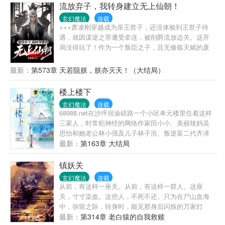
流放弃子，我转身建立无上仙朝！
玄幻魔法
连载
+++萧凌刚穿越成为亲王世子，还没体验到王世子待
遇，就因谋逆之罪遭受牵连，被削爵流放边关。这开
局没得玩了！作为一个叛臣之子，且无修炼天赋的废
人，这结局定是凶多吉少。流放之途凶险万分。外有
山匪流寇，内有朝堂杀手。危机关头幸运开启至尊功
最新：
第573章 天若阻朕，朕亦灭天！（大结局）
勋系统！通过内政民生、战场杀敌、领土扩张、随机
任务等等都可以获取对应功勋值。功勋值可召唤强
楼上楼下
者、军队、物资。时机成熟，建朝大夏！冠军侯霍去
玄幻魔法
连载
病：“一军深入千里，为取敌将首级！”杀神白起：“主
68988.net在沙坪坝渝碚路一个小区单元楼里住着这样
公之令，诸天星辰皆可屠！”卧龙诸葛亮：“亮所在，定
三家人，时常犯神经的网络作家田小小、美丽辣妈吴
为主公鞠躬尽瘁死而后已！”张良：“愿取一剑，为主公
思怡和她老公林小强及儿子林子浩、叛逆富二代齐泽
克诸天，镇压万族！”岳飞：“末将定精忠报国，以谢陛
军。楼上楼下三家人常常是“你方唱罢我登场”在日常琐
最新：
第163章 大结局
下！”义父克星吕奉先：“今遇主公，奉先愿拜为义
事中吵吵闹闹，有相亲相爱过，98598.net有针锋相对
父！”......陷阵营、白袍军、魏武卒、大汉铁骑......不
过，鸡零狗碎的现实以及各自生活中的问题，楼上楼
镇妖关
久后，大夏军镇杀四方，横扫星宇。诸国：“他就一逆
下的生活过得简直就是鸡飞狗跳。但就如田小小说
臣废子，怎就建朝立国了？”萧凌：“朕之大夏，当万邦
玄幻魔法
连载
的，谁的生活没有经历过兵慌马乱，但只要你不放
从前，有这样一座关。从前，有这样一群人。这座
来朝，诸天臣服！”
弃，追得上那匹马，说不定就能驰马奔腾笑傲江湖
关，寸寸染血。这些人，不死不还。只为在尸山血海
呢。93988.net
中，弥留之际，转身时，能见那身后闪烁的万家灯
火，岁岁平安。
最新：
第314章 老白猿的自我救赎