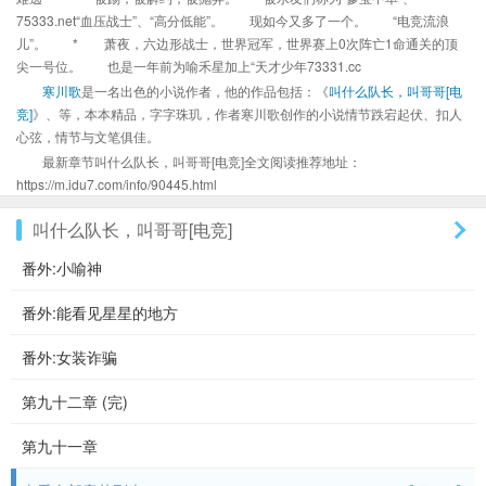
75333.net“血压战士”、“高分低能”。 现如今又多了一个。 “电竞流浪
儿”。 * 萧夜，六边形战士，世界冠军，世界赛上0次阵亡1命通关的顶
尖一号位。 也是一年前为喻禾星加上“天才少年73331.cc
寒川歌
是一名出色的小说作者，他的作品包括：《
叫什么队长，叫哥哥[电
竞]
》、等，本本精品，字字珠玑，作者寒川歌创作的小说情节跌宕起伏、扣人
心弦，情节与文笔俱佳。
最新章节叫什么队长，叫哥哥[电竞]全文阅读推荐地址：
https://m.idu7.com/info/90445.html
叫什么队长，叫哥哥[电竞]
番外:小喻神
番外:能看见星星的地方
番外:女装诈骗
第九十二章 (完)
第九十一章