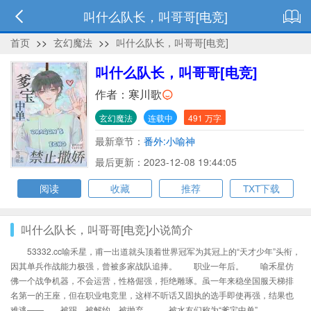
叫什么队长，叫哥哥[电竞]
首页
>>
玄幻魔法
>>
叫什么队长，叫哥哥[电竞]
叫什么队长，叫哥哥[电竞]
作者：
寒川歌
玄幻魔法
连载中
491 万字
最新章节：
番外:小喻神
最后更新：2023-12-08 19:44:05
阅读
收藏
推荐
TXT下载
叫什么队长，叫哥哥[电竞]小说简介
53332.cc喻禾星，甫一出道就头顶着世界冠军为其冠上的“天才少年”头衔，
因其单兵作战能力极强，曾被多家战队追捧。 职业一年后。 喻禾星仿
佛一个战争机器，不会运营，性格倔强，拒绝雕琢。虽一年来稳坐国服天梯排
名第一的王座，但在职业电竞里，这样不听话又固执的选手即使再强，结果也
难逃—— 被踢，被解约，被抛弃。 被水友们称为“爹宝中单”、