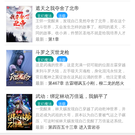
遮天之我夺舍了北帝
玄幻魔法
连载
王怀一觉醒来，发现自己竟然夺舍了北帝，那在这个
北斗世界，又会发生怎样的故事了。相同的遮天，不
同的故事。收小弟，炸禁区圣地不就是给我培养人才
的嘛太古王族就是给我收集资源的嘛七大禁地不就是
最新：
第1章
我的专属药园子嘛只要有充足的资源，在他的眼中，
大帝又算的...
斗罗之灭世龙枪
玄幻魔法
连载
这是武魂的世界，这是充满一切可能的位面古霖穿越
来到斗罗大陆，左手噬天灭魂枪，身化混沌永恒龙，
背后魔神之翼绽放在这风起云涌的世界，他注定要成
为那万古无一的灭世斗罗！
最新：
第467章 古霖嘲讽玉小刚，柳二龙的怒火
武动：绑定林动万倍返，我躺平了
玄幻魔法
连载
一觉醒来，林天赐发现自己穿越了武动乾坤世界，并
且还成为武祖的大哥，原本以为自己要被气运之子碾
压，可这时候林天赐发现自己觉醒了万倍返还系统。
林天赐直接绑定林动，从此开启了躺平之路。【叮！
最新：
第四百五十三章 进入雷岩谷
林动获得了吞噬祖符，恭喜宿主获得万倍返还，获得