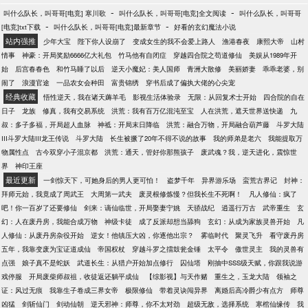
吞天魔罐！】【叮！林动获得了空间祖符，恭喜宿主
-
-
叫什么队长，叫哥哥[电竞] 寒川歌
叫什么队长，叫哥哥[电竞]全文阅读
叫什么队长，叫哥哥
获得万倍返还，获得了虚空大帝之镜！】【叮！林动
-
-
[电竞]txt下载
叫什么队长，叫哥哥[电竞]最新章节
好看的玄幻魔法小说
获得大荒芜经，恭喜宿主获得万倍返还，获得了无始
站内强推
少年大宝
陛下你人设崩了
变成女生的我不会爱上路人
渔港春夜
康熙大帝
山村
道经！！】………………若干年后，林动成就武祖，
情事
神豪：开局奖励6666亿大礼包
竹马他有自闭症
穿越四合院之苟道修仙
美娱从1989年开
主宰苍生，然而一道伟岸的身影屹立在他之上，永世
始
后宫春春色
和竹马睡了以后
逆天小魔妃：美人国师
青洲大散修
美丽娇妻
乖乖老婆，别
不朽。林动：这辈子我永远活在我大哥林天赐的阴影
闹了
浪漫官途
一品农女会种田
富贵锦绣
穿书后成了偏执大佬的心尖宠
之下！
经典收藏
悟性逆天，我在诸天薅羊毛
影视生活体验录
无限：从回复术士开始
四合院的自在
日子
龙族
修真，我有交易系统
洪荒：我有百万亿混沌至宝
人在洪荒，遮天世界送快递
九
叔：多子多福，开局超人血脉
神祗：开局末日降临
洪荒：融合万物，开局融合葫芦藤
斗罗大陆
III斗罗大陆III龙王传说
斗罗大陆
长生被撅了20年不得不说的故事
我的师弟是老六
我能提取万
物属性点
古今双穿小子混京都
洪荒：通天，管好你那熊孩子
废武魂？我，逆天进化，震惊世
界
神印王座
最近更新
一剑惊天下，可她身后的男人更可怕！
盗梦千年
异界游乐场
蛮荒古界记
封神：
拜师元始，我竟成了周武王
大周第一武夫
废灵根修炼慢？但我长生不死啊！
凡人修仙：疯了
吧！你一百岁了还要修仙
剑来：谪仙临世，开局娶妻宁姚
天骄战纪
逍遥行万古
武帝重生
玄
幻：人在废丹房，我能合成万物
神级卡徒
成了反派却想当舔狗
玄幻：从成为家族灵兽开始
凡
人修仙：从废丹房杂役开始
逆女！他镇压大凶，你逐他出宗？
雾临时代
聚灵飞升
看守废丹房
五年，我靠变废为宝证道成仙
帝国权杖
穿越斗罗之擂鼓瓮金锤
太平令
傲世灵主
我的灵兽有
点强
娘子真不是蛇妖
武道长生：从猎户开始加点修行
囚仙塔
刚抽中SSS级天赋，你跟我说游
戏停服
开局废柴师叔祖，收徒返还躺平成仙
【综影视】与天作赌
重生之，玉龙大陆
领袖之
证：风过无痕
我靠生子卷成三界女帝
极限修仙
带着灵诀闯异界
离婚后高冷爵少有点方
师尊
凶猛
剑斩仙门
剑动仙朝
逆天邪神：师尊，你不太对劲
超级无敌，选择系统
寒棺仙缘传
我