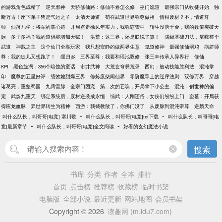
的游戏角色成精了
逆天邪神
天骄修仙路：修仙不卷怎么修
巫门诡道
最强宗门从收徒开始
独
断万古！座下弟子皆是气运之子
太清天师道
苟在武道世界称尊做祖
情根废材？不，情道尊
师
仙落凡尘：将军的掌心娇
开局盗走徐凤年实力，我称霸雪中
转生没落千金，我的数值突破天
际
多子多福？我的道侣能增加天赋！
洪荒：这三界，还是朕说了算！
满级基础刀法，屠戮整个
武道
神戮之主
这个仙门全靠玩家
我只想安静的做两界生意
鬼道修神
最强修仙弱鸡
病娇师
尊：我的徒儿又想跑了！
缓归乡
三界至尊：我要和瑶池双修
张三丰传承人异界行
修仙
KPI
黑色旋涡：356个暗蚀的童话
市井武神
大荒玄穹彝荒录
西幻：被动技能胜利法
混沌掌
印
魔尊的五星好评：绩效她甜爆三界
修炼废柴闯仙界
零阶魔导士的逆序法则
双修万界
穿越
诸葛亮，重整蜀国
九霄雷脉：全宗门团宠
第二次的召唤，开局拿下小公主
混沌：创世神的偏
宠
武炼九重天
绑定系统后，废材逆袭成永恒
综武：人刚还俗，女侠们纷纷上门
盗墓：开局获
得应龙血脉
异世界转生为猪神
西游：我截教散了，你佛门没了
从废脉到混沌帝尊
逆麟天命
-
-
叫什么队长，叫哥哥[电竞] 寒川歌
叫什么队长，叫哥哥[电竞]txt下载
叫什么队长，叫哥哥[电
-
-
竞]最新章节
叫什么队长，叫哥哥[电竞]全文阅读
好看的玄幻魔法小说
搜索
书库
分类
作者
全本
排行
首页
点击榜
推荐榜
收藏榜
临时书架
电脑版
全部小说
最近更新
网站地图
会员书架
Copyright © 2026
读趣网 (m.idu7.com)