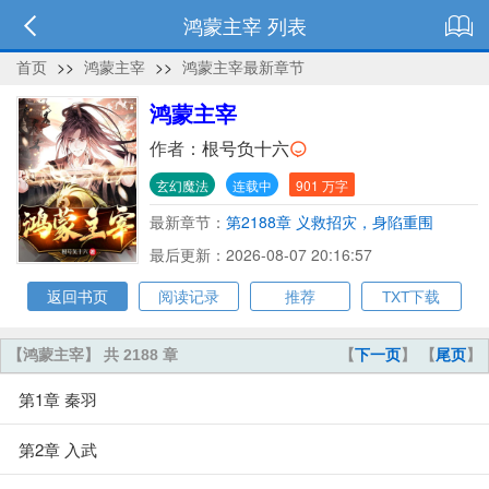
鸿蒙主宰 列表
首页
>>
鸿蒙主宰
>>
鸿蒙主宰最新章节
鸿蒙主宰
作者：
根号负十六
玄幻魔法
连载中
901 万字
最新章节：
第2188章 义救招灾，身陷重围
最后更新：2026-08-07 20:16:57
返回书页
阅读记录
推荐
TXT下载
【鸿蒙主宰】 共 2188 章
【
下一页
】 【
尾页
】
第1章 秦羽
第2章 入武