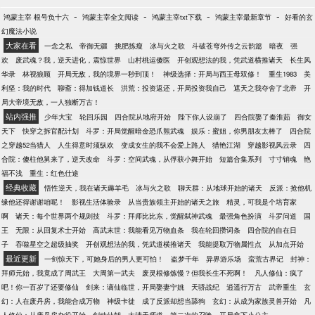
-
-
-
-
鸿蒙主宰 根号负十六
鸿蒙主宰全文阅读
鸿蒙主宰txt下载
鸿蒙主宰最新章节
好看的玄
幻魔法小说
大家在看
一念之私
帝御无疆
挑肥拣瘦
冰与火之歌
斗破苍穹外传之云韵篇
暗夜
强
欢
废武魂？我，逆天进化，震惊世界
山村桃运傻医
开创观想法的我，凭武道横推诸天
长生风
华录
林视狼顾
开局无敌，我的境界一秒到顶！
神级选择：开局与西王母双修！
重生1983
美
利坚：我的时代
聊斋：得加钱道长
洪荒：投资返还，开局投资我自己
遮天之我夺舍了北帝
开
局大帝境无敌，一人独断万古！
站内强推
少年大宝
轮回乐园
四合院从地府开始
陛下你人设崩了
四合院娶了秦淮茹
御女
天下
快穿之拆官配计划
斗罗：开局觉醒暗金恐爪熊武魂
娱乐：蜜姐，你男朋友太棒了
四合院
之穿越52当猎人
人生得意时须纵欢
变成女生的我不会爱上路人
猎艳江湖
穿越影视风云录
四
合院：傻柱他舅来了，逆天改命
斗罗：空间武魂，从俘获小舞开始
短篇合集系列
寸寸销魂
艳
福不浅
重生：红色仕途
经典收藏
悟性逆天，我在诸天薅羊毛
冰与火之歌
聊天群：从地球开始的诸天
反派：抢他机
缘他还得谢谢咱呢！
影视生活体验录
从当贵族领主开始的诸天之旅
精灵，可我是个培育家
啊
诸天：每个世界两个规则技
斗罗：拜师比比东，觉醒弑神武魂
最强角色扮演
斗罗问道
国
王
无限：从回复术士开始
高武末世：我能看见万物血条
我在轮回攒词条
四合院的自在日
子
吞噬星空之超级抽奖
开创观想法的我，凭武道横推诸天
我能提取万物属性点
从加点开始
最近更新
一剑惊天下，可她身后的男人更可怕！
盗梦千年
异界游乐场
蛮荒古界记
封神：
拜师元始，我竟成了周武王
大周第一武夫
废灵根修炼慢？但我长生不死啊！
凡人修仙：疯了
吧！你一百岁了还要修仙
剑来：谪仙临世，开局娶妻宁姚
天骄战纪
逍遥行万古
武帝重生
玄
幻：人在废丹房，我能合成万物
神级卡徒
成了反派却想当舔狗
玄幻：从成为家族灵兽开始
凡