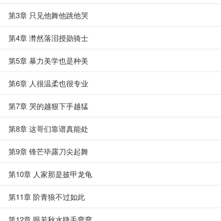
第3章 只见他舞他跳他哭
第4章 潸然落泪授勋骑士
第5章 暴力美学也是种美
第6章 人很温柔也很专业
第7章 哭的越狠下手越猛
第8章 这哥们靠谱真能处
第9章 锋芒毕露刀尖起舞
第10章 人家那是披甲龙龟
第11章 阶青狼不过如此
第12章 眼若秋水睫毛弯弯