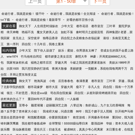
上一页
第1 - 50章
下一页
-
-
命途行者，我就是欢愉！ 猫千叶
命途行者，我就是欢愉！全文阅读
命途行者，我就是欢愉！
-
-
txt下载
命途行者，我就是欢愉！最新章节
好看的都市言情小说
大家在看
御女天下
人生得意时须纵欢
少年大宝
都市花语
都市皇宫
三叶草
曼陀罗妖
精
倚天神雕
艳福不浅
魔女天娇美人志
如虹不落
秦时明月之超级流氓
四神集团2·老婆，跟
我回家
皇兄在上
深空彼岸
独尊品香录
四合院之办卖粮食办农场起家
港综：东南亚无冕之
王
第一序列
四合院：十几年后，我卷土重来
站内强推
少年大宝
陛下你人设崩了
娱乐：蜜姐，你男朋友太棒了
变成女生的我不会爱上路
人
wtw1974
竹马他有自闭症
都市娇妻之美女后宫
康熙大帝
神豪：开局奖励6666亿大礼
包
我家有妹初长成
福艳之都市后宫
穿越大周
斗破之我居然是萧家老族长
美娱从1989年开
始
抗联1935
我只想安静的打游戏
青洲大散修
美丽娇妻
一觉醒来，系统给我每周两千万
四
合院：开局让贾东旭变太监
经典收藏
御女天下
艳海风波
小枪
后宫春春色
春满香夏
都市皇宫
三叶草
穿越，我成
了北影学院的校医
都市花缘梦
都市大巫
穿越大周
瘦不了
非凡人生
四合院：我有一个万界
城
领主：不好意思，我全是sss级
苟在四合院捡漏
四合院：从签到获得烤猪蹄开始
四合院：
农村来的怎么了？
重回60年代不遗憾
四合院：一人纵横
最近更新
至尊令
颖星璀璨：赵丽颖演艺之路
八零赶海：鱼虾成山，九个女儿吃香喝辣
悔
婚？反手娶了资本家大小姐！
我省府大秘，问鼎京圈
86年：我五个嫂子没人照顾
扒开相声马褂
里面全是西游辛密
刚觉醒透视眼，你要跟我退婚？
救世游戏：开局爆杀哥布林
重回62，我为国
铸剑薅哭鹰酱
我在都市修炼成神
全球警报！SSSSS级仙尊归来
最强战神
华娱：资本大佬入侵
娱乐圈
医仙纵横花都
退役兵王：归途无名
被虐88次，真真少爷心死离家
末日重生者，在线直