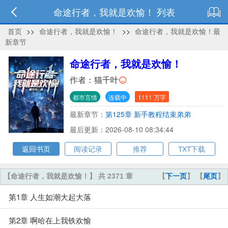
命途行者，我就是欢愉！ 列表
首页
>>
命途行者，我就是欢愉！
>>
命途行者，我就是欢愉！最
新章节
命途行者，我就是欢愉！
作者：
猫千叶
都市言情
连载中
1111 万字
最新章节：
第125章 新手教程结束弟弟
最后更新：2026-08-10 08:34:44
返回书页
阅读记录
推荐
TXT下载
【命途行者，我就是欢愉！】 共 2371 章
【
下一页
】 【
尾页
】
第1章 人生如潮大起大落
第2章 啊哈在上我铁欢愉