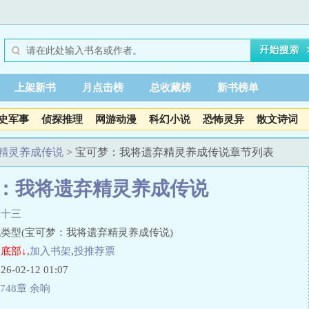
上架新书
月点击榜
总收藏榜
新书榜单
史军事
侦探推理
网游动漫
科幻小说
恐怖灵异
散文诗词
精灵养成传说
> 宝可梦：我将遗弃精灵养成传说章节列表
：我将遗弃精灵养成传说
二十三
类型(宝可梦：我将遗弃精灵养成传说)
底部↓
,
加入书架
,
投推荐票
02-12 01:07
748章 余响