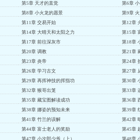
第5章 天才的直觉
第6章 
第8章 小火龙的愿景
第9章 
第11章 交易开始
第12章
第14章 大晴天和太阳之力
第15章
第17章 前往深灰市
第18章
第20章 调教
第21章
第23章 炎帝
第24章
第26章 学习古文
第27章
第29章 再挥神技的挥指功
第30章
第32章 猴哥出笼
第33章
第35章 藏宝图解读成功
第36章
第38章 娜姿的预知未来
第39章
第41章 竹兰的误解
第42章
第44章 富士老人的奖励
第45章
第47章 小次郎少爷（上）
第48章