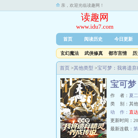
亲，欢迎光临读趣网！
读趣网
www.idu7.com
首页
阅读历史
今日更新
玄幻魔法
武侠修真
都市言情
历
首页
>
其他类型
>
宝可梦：我将遗弃
宝可梦
作 者：
夏
类 别：其他
动 作：
直达
更新时间：2026-
最新连载：
第