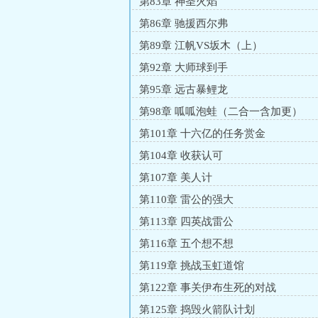
第83章 神圣火焰
第86章 驰援西尔弗
第89章 江帆VS坂木（上）
第92章 大师球到手
第95章 远古暴鲤龙
第98章 呱呱泡蛙（二合一含加更）
第101章 十六亿的任务赏金
第104章 收获认可
第107章 美人计
第110章 雷公的强大
第113章 四英战雷公
第116章 五个想不想
第119章 挑战玉虹道馆
第122章 事关伊布生死的对战
第125章 捣毁火箭队计划