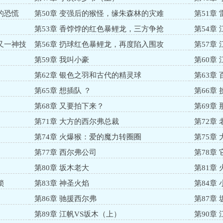
的恐慌
第50章 变强后的猴怪，缘朱森林的灾难
第51章
第53章 香饽饽的红色暴鲤龙，三方争抢
第54章
又一神技
第56章 扔球红色暴鲤龙，再度陷入围攻
第57章
第59章 我叫小豪
第60章
第62章 银色之羽和古代的精灵球
第63章
第65章 想插队 ？
第66章
第68章 又要拍下来？
第69章
第71章 大方的西尔弗总裁
第72章
第74章 火爆猴：爱的魔力转圈圈
第75章
第77章 西尔弗公司
第78章
第80章 坂木老大
第81章
锁
第83章 神圣火焰
第84章
第86章 驰援西尔弗
第87章
第89章 江帆VS坂木（上）
第90章