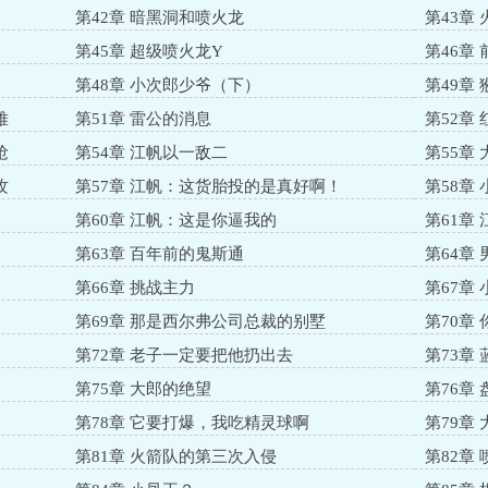
第42章 暗黑洞和喷火龙
第43章
第45章 超级喷火龙Y
第46章
第48章 小次郎少爷（下）
第49章
难
第51章 雷公的消息
第52章
抢
第54章 江帆以一敌二
第55章
攻
第57章 江帆：这货胎投的是真好啊！
第58章
第60章 江帆：这是你逼我的
第61章
第63章 百年前的鬼斯通
第64章
第66章 挑战主力
第67章
第69章 那是西尔弗公司总裁的别墅
第70章
第72章 老子一定要把他扔出去
第73章
第75章 大郎的绝望
第76章
第78章 它要打爆，我吃精灵球啊
第79章
第81章 火箭队的第三次入侵
第82章