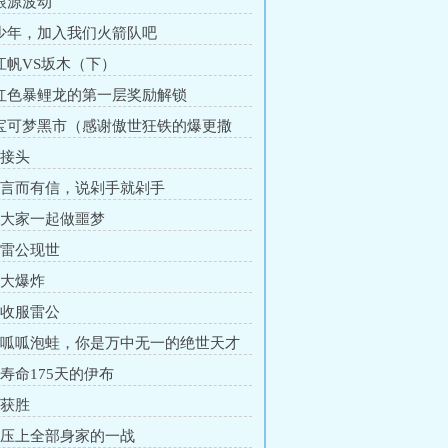
 根源波动
 少年，加入我们火箭队吧
 江帆VS坂木（下）
 红色暴鲤龙的第一层奖励解锁
 宝可梦黑市（感谢傲世狂铁的爆更撒
 接头
章 言而有信，说剁手就剁手
章 大家一起做噩梦
章 雷公现世
 大爆炸
章 收服雷公
章 呱呱泡蛙，你是万中无一的绝世天才
 寿命175天的伊布
 获胜
章 压上全部身家的一战