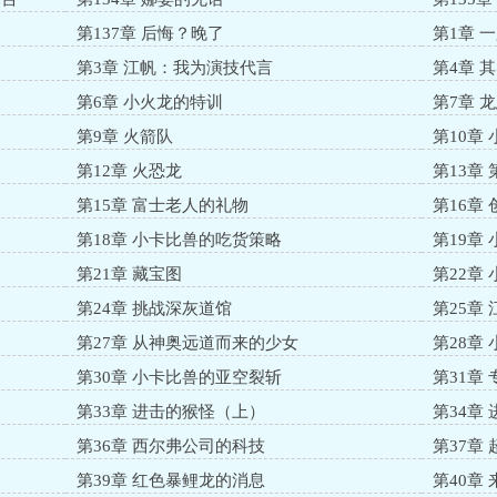
第137章 后悔？晚了
第1章 
第3章 江帆：我为演技代言
第4章 
第6章 小火龙的特训
第7章 
第9章 火箭队
第10章
第12章 火恐龙
第13章
第15章 富士老人的礼物
第16章
第18章 小卡比兽的吃货策略
第19章
第21章 藏宝图
第22章
第24章 挑战深灰道馆
第25章
第27章 从神奥远道而来的少女
第28章
第30章 小卡比兽的亚空裂斩
第31章
第33章 进击的猴怪（上）
第34章
第36章 西尔弗公司的科技
第37章
第39章 红色暴鲤龙的消息
第40章