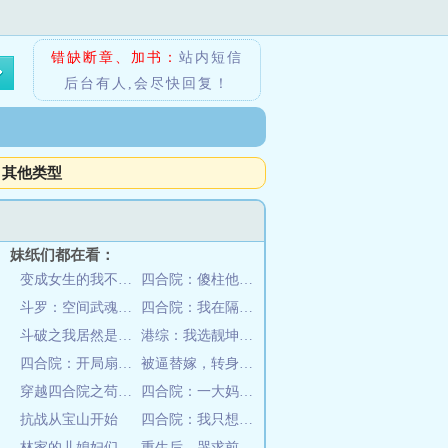
错缺断章、加书：
站内短信
后台有人,会尽快回复！
其他类型
妹纸们都在看：
变成女生的我不会爱上路人
四合院：傻柱他舅来了，逆天改命
斗罗：空间武魂，从俘获小舞开始
四合院：我在隔壁有小院
斗破之我居然是萧家老族长
港综：我选靓坤，他火气够大
四合院：开局扇淮如，打忠海！
被逼替嫁，转身搬空京城潇洒逃荒
穿越四合院之苟道修仙
四合院：一大妈重生回五十年代
抗战从宝山开始
四合院：我只想活着
林家的儿媳妇们
重生后，哭求前夫原谅