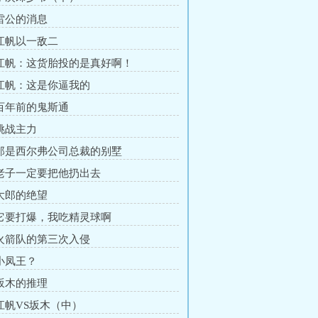
 雷公的消息
 江帆以一敌二
 江帆：这货胎投的是真好啊！
 江帆：这是你逼我的
 百年前的鬼斯通
 挑战主力
 那是西尔弗公司总裁的别墅
 老子一定要把他扔出去
 大郎的绝望
 它要打爆，我吃精灵球啊
 火箭队的第三次入侵
 小凤王？
 坂木的推理
 江帆VS坂木（中）