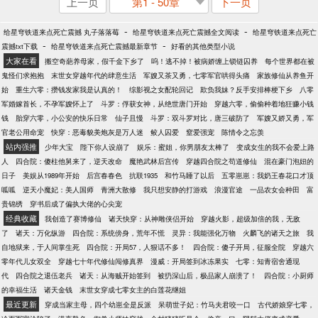
上一页
第1 - 50章
下一页
-
-
给星穹铁道来点死亡震撼 丸子落落莓
给星穹铁道来点死亡震撼全文阅读
给星穹铁道来点死亡
-
-
震撼txt下载
给星穹铁道来点死亡震撼最新章节
好看的其他类型小说
大家在看
搬空奇葩养母家，假千金下乡了
呜！逃不掉！被病娇缠上锁链囚养
每个世界都在被
鬼怪们求抱抱
末世女穿越年代的肆意生活
军嫂又茶又勇，七零军官哄得头痛
家族修仙从养鱼开
始
重生六零：攒钱发家我是认真的！
综影视之女配轮回记
欺负我妹？反手安排棒梗下乡
八零
军婚嫁首长，不孕军嫂怀上了
斗罗：俘获女神，从绝世唐门开始
穿越六零，偷偷种着地狂赚小钱
钱
胎穿六零，小公安的快乐日常
仙子且慢
斗罗：双斗罗对比，唐三破防了
军嫂又娇又勇，军
官老公用命宠
快穿：恶毒貌美炮灰是万人迷
鲛人囚爱
窒爱强宠
陈情令之忘羡
站内强推
少年大宝
陛下你人设崩了
娱乐：蜜姐，你男朋友太棒了
变成女生的我不会爱上路
人
四合院：傻柱他舅来了，逆天改命
魔艳武林后宫传
穿越四合院之苟道修仙
混在豪门泡妞的
日子
美娱从1989年开始
后宫春春色
抗联1935
和竹马睡了以后
五零崽崽：我奶王春花口才顶
呱呱
逆天小魔妃：美人国师
青洲大散修
我只想安静的打游戏
浪漫官途
一品农女会种田
富
贵锦绣
穿书后成了偏执大佬的心尖宠
经典收藏
我创造了赛博修仙
诸天快穿：从神雕侠侣开始
穿越火影，超级加倍的我，无敌
了
诸天：万化纵游
四合院：系统傍身，荒年不慌
灵异：我能强化万物
火麟飞的诸天之旅
我
自地狱来，于人间掌生死
四合院：开局57，人狠话不多！
四合院：傻子开局，征服全院
穿越六
零年代儿女双全
穿越七十年代修仙闯修真界
漫威：开局签到冰冻果实
七零：知青宿舍通现
代
四合院之退伍老兵
诸天：从海贼开始签到
被扔深山后，极品家人崩溃了！
四合院：小厨师
的幸福生活
诸天金钱
末世女穿成七零女主的白莲花继姐
最近更新
穿成当家主母，四个幼崽全是反派
呆萌世子妃：竹马夫君咬一口
古代娇娘穿七零，