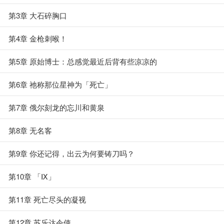
第3章 大石碎胸口
第4章 金枪刺喉！
第5章 原始博士：总感觉最近后背有些凉凉的
第6章 祂称那位星神为「死亡」
第7章 俄尔刻龙的忘川和黄泉
第8章 无名客
第9章 你还记得，出云为何要铸刀吗？
第10章 「Ⅸ」
第11章 死亡尽头的凝视
第12章 苏乐达令使