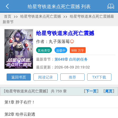
给星穹铁道来点死亡震撼 列表
首页
>>
给星穹铁道来点死亡震撼
>>
给星穹铁道来点死亡震撼最
新章节
给星穹铁道来点死亡震撼
作者：
丸子落落莓
其他类型
连载中
988 万字
最新章节：
第649章 白珩的任务
最后更新：2026-08-09 20:19:02
返回书页
阅读记录
推荐
TXT下载
【给星穹铁道来点死亡震撼】 共 759 章
【
下一页
】 【
尾页
】
第1章 脖子右拧！
第2章 给停云剧透