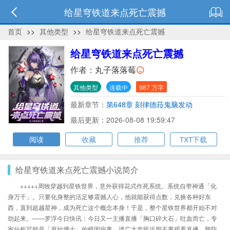
给星穹铁道来点死亡震撼
首页
>>
其他类型
>>
给星穹铁道来点死亡震撼
给星穹铁道来点死亡震撼
作者：
丸子落落莓
其他类型
连载中
987 万字
最新章节：
第648章 刻律德菈鬼脑发动
最后更新：2026-08-08 19:59:47
阅读
收藏
推荐
TXT下载
给星穹铁道来点死亡震撼小说简介
+++++周牧穿越到星铁世界，意外获得花式作死系统。系统自带神通「化
身万千」。只要化身整的活足够震撼人心，他就能获得点数，兑换各种好东
西，直到超越星神，成为死亡这个概念本身！于是，整个星铁世界都开始不对
劲起来。——罗浮今日快讯：今日又一主播直播「胸口碎大石」吐血而亡，专
家分析可能是「原始博士」的模因病毒，请广大市民近期不要观看直播，预防