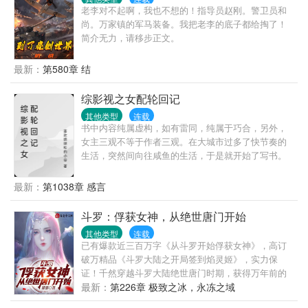
老李对不起啊，我也不想的！指导员赵刚。警卫员和
尚。万家镇的军马装备。我把老李的底子都给掏了！
简介无力，请移步正文。
最新：
第580章 结
综影视之女配轮回记
其他类型
连载
书中内容纯属虚构，如有雷同，纯属于巧合，另外，
女主三观不等于作者三观。在大城市过多了快节奏的
生活，突然间向往咸鱼的生活，于是就开始了写书。
书中的女主虽然会争斗，但不会艳光四色，集怨于一
身，你可以说女主苟，也可以说女主人间清醒。不过
最新：
第1038章 感言
剧情肯定是会有改变，人都变了一个，怎么还会保持
剧情一致，那不是有女主跟没女主都没差别，还写什
斗罗：俘获女神，从绝世唐门开始
么呢？所以如果有发现读者们喜欢的角色被黑或过得
其他类型
连载
不好，请务当真。
已有爆款近三百万字《从斗罗开始俘获女神》，高订
破万精品《斗罗大陆之开局签到焰灵姬》，实力保
证！千然穿越斗罗大陆绝世唐门时期，获得万年前的
武魂殿传承，在曾经的天使神千仞雪的帮助下获得百
最新：
第226章 极致之冰，永冻之域
万年魂兽天梦冰蚕和亡灵天灾伊莱克斯的力量，从此