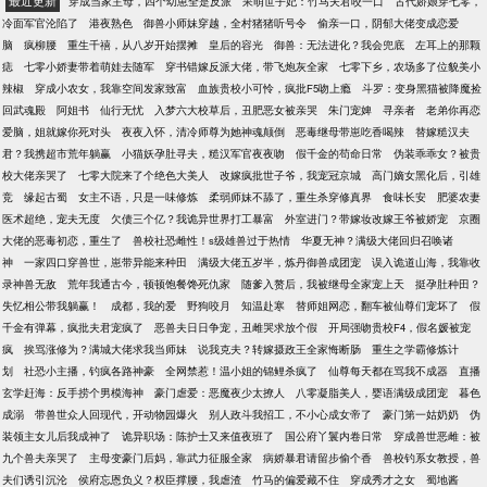
最近更新
穿成当家主母，四个幼崽全是反派
呆萌世子妃：竹马夫君咬一口
古代娇娘穿七零，
冷面军官沦陷了
港夜熟色
御兽小师妹穿越，全村猪猪听号令
偷亲一口，阴郁大佬变成恋爱
脑
疯柳腰
重生千禧，从八岁开始摆摊
皇后的容光
御兽：无法进化？我会兜底
左耳上的那颗
痣
七零小娇妻带着萌娃去随军
穿书错嫁反派大佬，带飞炮灰全家
七零下乡，农场多了位貌美小
辣椒
穿成小农女，我靠空间发家致富
血族贵校小可怜，疯批F5吻上瘾
斗罗：变身黑猫被降魔捡
回武魂殿
阿姐书
仙行无忧
入梦六大校草后，丑肥恶女被亲哭
朱门宠婢
寻亲者
老弟你再恋
爱脑，姐就嫁你死对头
夜夜入怀，清冷师尊为她神魂颠倒
恶毒继母带崽吃香喝辣
替嫁糙汉夫
君？我携超市荒年躺赢
小猫妖孕肚寻夫，糙汉军官夜夜吻
假千金的苟命日常
伪装乖乖女？被贵
校大佬亲哭了
七零大院来了个绝色大美人
改嫁疯批世子爷，我宠冠京城
高门嫡女黑化后，引雄
竞
缘起古蜀
女主不语，只是一味修炼
柔弱师妹不舔了，重生杀穿修真界
食味长安
肥婆农妻
医术超绝，宠夫无度
欠债三个亿？我诡异世界打工暴富
外室进门？带嫁妆改嫁王爷被娇宠
京圈
大佬的恶毒初恋，重生了
兽校社恐雌性！s级雄兽过于热情
华夏无神？满级大佬回归召唤诸
神
一家四口穿兽世，崽带异能来种田
满级大佬五岁半，炼丹御兽成团宠
误入诡道山海，我靠收
录神兽无敌
荒年我通古今，顿顿饱餐馋死仇家
随爹入赘后，我被继母全家宠上天
挺孕肚种田？
失忆相公带我躺赢！
成都，我的爱
野狗咬月
知温赴寒
替师姐网恋，翻车被仙尊们宠坏了
假
千金有弹幕，疯批夫君宠疯了
恶兽夫日日争宠，丑雌哭求放个假
开局强吻贵校F4，假名媛被宠
疯
挨骂涨修为？满城大佬求我当师妹
说我克夫？转嫁摄政王全家悔断肠
重生之学霸修炼计
划
社恐小主播，钓疯各路神豪
全网禁惹！温小姐的锦鲤杀疯了
仙尊每天都在骂我不成器
直播
玄学赶海：反手捞个男模海神
豪门虐爱：恶魔夜少太撩人
八零凝脂美人，婴语满级成团宠
暮色
成溺
带兽世众人回现代，开动物园爆火
别人政斗我招工，不小心成女帝了
豪门第一姑奶奶
伪
装领主女儿后我成神了
诡异职场：陈护士又来值夜班了
国公府丫鬟内卷日常
穿成兽世恶雌：被
九个兽夫亲哭了
主母变豪门后妈，靠武力征服全家
病娇暴君请留步偷个香
兽校钓系女教授，兽
夫们诱引沉沦
侯府忘恩负义？权臣撑腰，我虐渣
竹马的偏爱藏不住
穿成秀才之女
蜀地酱