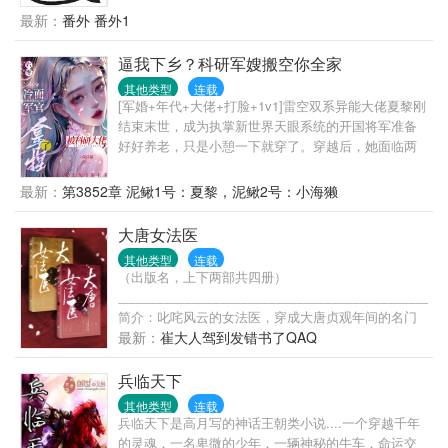
有人断绝关系，她不侍候了！前夫：她知道错了吗？
最新：
番外 番外1
知道错了，就让她自己回来。朋友：她下乡了。前
夫：她知道错了吗？知道错了，我就去乡下把她接回
逼我下乡？科研军嫂搬空你全家
来。朋友：她自己考上大学回来了。前夫：她知错了
其他类型
连载
吗？知道错了，我就再办一次婚礼，娶她过门。朋
[军婚+年代+大佬+打脸+1v1]雷空双系异能大佬夏黎刚
友：她结婚了。前夫：不可能！朋友：她现在是你小
结束末世，成为执掌新世界天眼系统的开国将军准备
婶了。~~~~~~童画顾司：玫瑰不用长高，王子会为她
好好养老，只是小憩一下就穿了。穿越后，她面临两
弯腰。没有什么是正确的选择，但可以去努力让自己
个选择：——要么嫁给一个让她结婚后让着小三的自
做的选择变得正确。
以为是妈宝男，要么下乡去穷乡僻壤的地方当知青。
最新：
第3852章 泥鳅1号：夏黎，泥鳅2号：小海獭
夏黎：拳头硬了！就这样的小白脸，我一拳能打一个
加强连！努力为首长爹官复原职，成为首长爹最贴心
大唐女法医
的米虫小棉袄好好养老他不香吗？可是努力着，努力
其他类型
连载
着，夏黎回头一看。嗯？我这军职怎么比我首长爹还
（出版名，上下两部共四册）
高了？南岛一大队来了位漂亮新知青，小姑娘一身痞
_______________________________________________
气，听说一脚就能把人踹骨折，思想不正，和她亲近
简介：叱咤风云的女法医，穿成大唐贞观年间的名门
绝对会倒霉！不久后……队员们挑着扁担，挥汗如雨
弃女。
最新：
崔大人驾到发错书了QAQ
的为甘蔗地浇水。夏黎靠着玻璃瓶子、注射器弄出自
动水泵浇地。村民们多用了一点蜡烛，心疼得心绞
兵临天下
痛。夏梨用一点儿盐和碳粉做成干电池，用上免费电
灯。队员们：不行！！！夏黎必须得好好亲近！夏
其他类型
连载
兵临天下是高月写的神话王朝类小说....一个穿越千年
黎：谢邀，已被特招入伍，目前在“国家队”。——海军
的灵魂，一名卑微的少年，一辆神秘的牛车，命运交
陆战队最冷漠、禁欲，无人敢亲近的军官陆定远，第