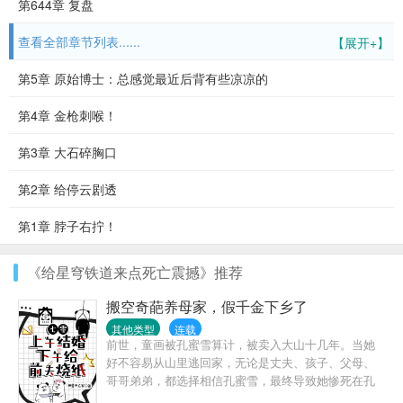
第644章 复盘
查看全部章节列表......
【展开+】
第5章 原始博士：总感觉最近后背有些凉凉的
第4章 金枪刺喉！
第3章 大石碎胸口
第2章 给停云剧透
第1章 脖子右拧！
《给星穹铁道来点死亡震撼》推荐
搬空奇葩养母家，假千金下乡了
其他类型
连载
前世，童画被孔蜜雪算计，被卖入大山十几年。当她
好不容易从山里逃回家，无论是丈夫、孩子、父母、
哥哥弟弟，都选择相信孔蜜雪，最终导致她惨死在孔
蜜雪手中。重生在结婚这一天，童画决定要和他们所