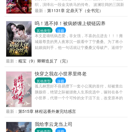
织，演绎出一段金戈铁马的传奇。 波澜壮阔的三国新
一次见未来媳妇，她在和人贩子买孩子（误）。第二
争霸史由此拉开了序幕。 ======= 高月作品：《大
最新：
第1131章 定鼎天下（全书完）
次见媳妇，她在黑市倒买倒卖（误）。第三次见媳
唐万户侯》、《名门》、《大明官途》、《天下》、
妇，她在帮特务修无线电发射台（误）。陆定远：
《皇族》、《天下枭雄》本本皆是精品，人品保证
呜！逃不掉！被病娇缠上锁链囚养
……后来：真香！
其他类型
连载
本文是墙纸病态爱，非女强，不喜勿点进去！！！雍
城最尊贵的男人夜寒沉一眼看中了宁桑桑。为了将小
姑娘搞到手，他一句话就让宁桑桑父母破产。逼得宁
桑桑父母将女儿亲手奉上。他成功占有了心爱的小姑
娘，本来想好好宠溺疼爱她，可她竟然心里有别人。
最新：
糯宝（9）卿卿造反了（完）
夜寒沉只能嗜血的咬上小姑娘的脖子，留下印记，把
她偏执疯狂的关在婚房的阁楼上，日日疼爱，一步都
快穿之我在小世界里终老
不准离开！
其他类型
连载
孤儿林慧好不容易攒下一套小公寓的首付，却被查出
胰腺癌，绝望之际被拯救人生系统选中，辗转在各个
小世界，代替一个个可怜的女子活下去，改变原本的
悲惨命运，获得美满人生。本文节奏没有一般快穿文
那么快，无CP,无男主，也不会有太多感情戏，谨慎入
最新：
第515章 林程远番外兼完结感言
坑。一、七零女知青（完结）二、招赘的小姐（完
结）三、富家女（完结）四、被休弃的妇人（连载
我给李云龙当上司
中）
其他类型
连载