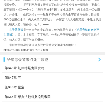
模因传染。——星穹列车急报：开拓者瓦尔特·杨先生今发布一则悬赏，要求在
寰宇范围内找到一个名为「奥托·阿波卡利斯」的金发青年，悬赏金五十亿信用
点，并备注：「生死勿论」——星际和平公司今日向全宇宙发布公告，将出资
500亿信用点通缉「愚人众第二席博士」，并留言「此人极度危险，手段之残忍
堪比绝灭大君，请务必小心！」——
丸子落落莓
是一名出色的小说作者，他的作品包括：《
给星穹铁道来点死
亡震撼
》、等，本本精品，字字珠玑，作者丸子落落莓创作的小说情节跌宕起
伏、扣人心弦，情节与文笔俱佳。
最新章节给星穹铁道来点死亡震撼全文阅读推荐地址：
https://m.idu7.com/info/374247.html
给星穹铁道来点死亡震撼
第648章 刻律德菈鬼脑发动
第647章 穹
第646章 星宝
第645章 想办法把凯撒挖到帝国