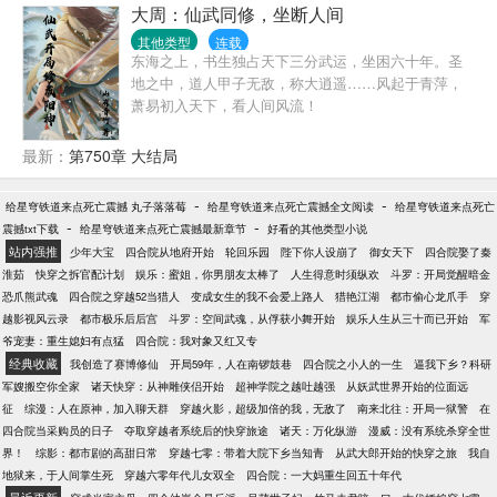
走上一路横推的无敌之路。万年前的武魂殿败了，可
大周：仙武同修，坐断人间
这一世武魂殿当无敌于天下。在史莱克学院，他是有
其他类型
连载
史以来最年轻的封号斗罗。在日月皇家魂导师学院，
东海之上，书生独占天下三分武运，坐困六十年。圣
他是可怕的十级魂导师。在星斗大森林，他是魂兽最
地之中，道人甲子无敌，称大逍遥……风起于青萍，
好的朋友，与古月娜结盟，重塑千仞雪神格。在神
萧易初入天下，看人间风流！
界，他是当之无愧的最强神王。在千然的手中，天使
家族再度崛起！武魂殿终将战胜一切。千然双手插兜
最新：
第750章 大结局
不知道什么叫做对手，灭唐三，灭霍雨浩……一路走
过来，机缘拿来吧你，妹子拿来吧你……千然：我无
-
-
给星穹铁道来点死亡震撼 丸子落落莓
敌，你们随意！
给星穹铁道来点死亡震撼全文阅读
给星穹铁道来点死亡
-
-
震撼txt下载
给星穹铁道来点死亡震撼最新章节
好看的其他类型小说
站内强推
少年大宝
四合院从地府开始
轮回乐园
陛下你人设崩了
御女天下
四合院娶了秦
淮茹
快穿之拆官配计划
娱乐：蜜姐，你男朋友太棒了
人生得意时须纵欢
斗罗：开局觉醒暗金
恐爪熊武魂
四合院之穿越52当猎人
变成女生的我不会爱上路人
猎艳江湖
都市偷心龙爪手
穿
越影视风云录
都市极乐后后宫
斗罗：空间武魂，从俘获小舞开始
娱乐人生从三十而已开始
军
爷宠妻：重生媳妇有点猛
四合院：我对象又红又专
经典收藏
我创造了赛博修仙
开局59年，人在南锣鼓巷
四合院之小人的一生
逼我下乡？科研
军嫂搬空你全家
诸天快穿：从神雕侠侣开始
超神学院之越吐越强
从妖武世界开始的位面远
征
综漫：人在原神，加入聊天群
穿越火影，超级加倍的我，无敌了
南来北往：开局一狱警
在
四合院当采购员的日子
夺取穿越者系统后的快穿旅途
诸天：万化纵游
漫威：没有系统杀穿全世
界！
综影：都市剧的高甜日常
穿越七零：带着大院下乡当知青
从武大郎开始的快穿之旅
我自
地狱来，于人间掌生死
穿越六零年代儿女双全
四合院：一大妈重生回五十年代