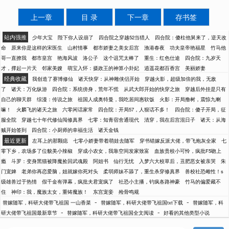
上一章
目 录
下一章
存书签
站内强推
少年大宝
陛下你人设崩了
四合院之穿越52当猎人
四合院：傻柱他舅来了，逆天改
命
原来你是这样的宋医生
山村情事
都市娇妻之美女后宫
渔港春夜
功夫皇帝艳福星
竹马他
哥一直撩我
都市皇宫
艳海风波
洛公子
这个诅咒太棒了
重生：红色仕途
四合院：九岁天
才，撑起一片天
邻家美嫂
萌宝入怀：摄政王的神算小卦妃
逍遥花都百香宫
美丽娇妻
经典收藏
我创造了赛博修仙
诸天快穿：从神雕侠侣开始
穿越火影，超级加倍的我，无敌
了
诸天：万化纵游
四合院：系统傍身，荒年不慌
从武大郎开始的快穿之旅
穿越后外挂是只有
自己的聊天群
综漫：传说之旅
祖国人成奥特曼，我吃居间惠软饭
火影：开局撸树，震惊九喇
嘛！
火麟飞的诸天之旅
六零闲话家常
四合院：开局57，人狠话不多！
四合院：傻子开局，征
服全院
穿越七十年代修仙闯修真界
七零：知青宿舍通现代
清穿，我在后宫混日子
诸天：从海
贼开始签到
四合院：小厨师的幸福生活
诸天金钱
最近更新
左耳上的那颗痣
七零小娇妻带着萌娃去随军
穿书错嫁反派大佬，带飞炮灰全家
七
零下乡，农场多了位貌美小辣椒
穿成小农女，我靠空间发家致富
血族贵校小可怜，疯批F5吻上
瘾
斗罗：变身黑猫被降魔捡回武魂殿
阿姐书
仙行无忧
入梦六大校草后，丑肥恶女被亲哭
朱
门宠婢
老弟你再恋爱脑，姐就嫁你死对头
柔弱师妹不舔了，重生杀穿修真界
兽校社恐雌性！s
级雄兽过于热情
假千金有弹幕，疯批夫君宠疯了
社恐小主播，钓疯各路神豪
竹马的偏爱藏不
住
神印：我，魔族太女，重铸魔族！
东宫宠妾
殓骨鸣规
-
-
替嫁随军，科研大佬带飞祖国 一山香菜
替嫁随军，科研大佬带飞祖国txt下载
替嫁随军，科
-
-
研大佬带飞祖国最新章节
替嫁随军，科研大佬带飞祖国全文阅读
好看的其他类型小说