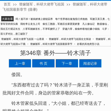
首页
>>
替嫁随军，科研大佬带飞祖国
>>
替嫁随军，科研大佬带
一山香菜
飞祖国最新章节
(目录)
大家在看
呜！逃不掉！被病娇缠上锁链囚养
每个世界都在被鬼怪们求抱抱
军嫂又茶又勇，七
零军官哄得头痛
我给李云龙当上司
偷生三胞胎，军婚后全家团宠娇妻
凡人修仙记
数据修仙，
我在五行观证长生
八零军婚嫁首长，不孕军嫂怀上了
穿越六零，偷偷种着地狂赚小钱钱
斗罗：
双斗罗对比，唐三破防了
-
-
替嫁随军，科研大佬带飞祖国 一山香菜
替嫁随军，科研大佬带飞祖国全文阅读
替嫁随军，科
-
-
研大佬带飞祖国txt下载
替嫁随军，科研大佬带飞祖国最新章节
好看的其他类型小说
第346章 番外——铃木清子
上一章
书 页
下一章
阅读记录
倭国。
“东西都寄过去了吗？”铃木清子一身正装，手里刚
批阅好文件合同，身边的管家恭敬的站在一旁。
铃木管家低头回道，“大小姐，都已经寄送去了，
明早姚小姐就会收到。”