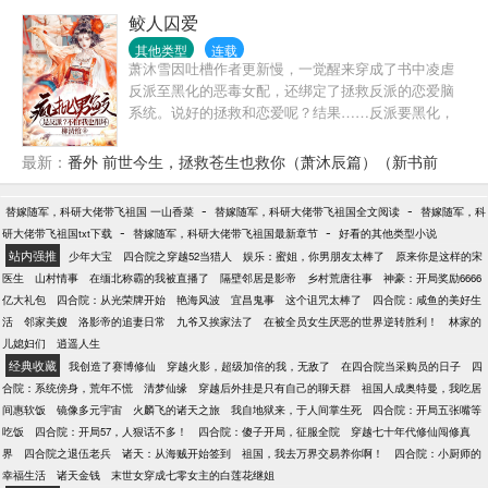
能娶。等定亲的时候，军官妈傻眼了，对象和她想的
鲛人囚爱
那个不一样啊？姜灵笑眯眯直接改口：妈。军官妈捂
住胸口：完了，被攻陷了。听说谢景临探亲回来多了
其他类型
连载
个小媳妇，听说谢景临的婚事是父母之命媒妁之言，
萧沐雪因吐槽作者更新慢，一觉醒来穿成了书中凌虐
早晚后悔。谢景临从不在人前谈论自己妻子，不少人
反派至黑化的恶毒女配，还绑定了拯救反派的恋爱脑
暗暗摇头：看来谣言石锤了。当谢景临牵着一个白到
系统。说好的拯救和恋爱呢？结果……反派要黑化，
发光，漂亮到叫人挪不开眼的小姑娘回来时，所有人
萧沐雪递刀。反派要恋爱，萧沐雪递刀。反派要杀
傻眼了。众人泪奔：谣言误我。
人，萧沐雪递刀。反派要自杀，萧沐雪……长得这么
最新：
番外 前世今生，拯救苍生也救你（萧沐辰篇）（新书前
好看，死了可惜了，不如给我做成鲛人蛹，挂在房间
传）
当装饰品吧！……他乃鲛族皇子，生来便有神灵根，
-
-
替嫁随军，科研大佬带飞祖国 一山香菜
替嫁随军，科研大佬带飞祖国全文阅读
替嫁随军，科
注定会成为下一任海神，然而却一朝修为被废，神灵
-
-
研大佬带飞祖国txt下载
替嫁随军，科研大佬带飞祖国最新章节
好看的其他类型小说
根被夺，父母被杀，沦为人族妖宠。他心灰意冷，发
站内强推
少年大宝
四合院之穿越52当猎人
娱乐：蜜姐，你男朋友太棒了
原来你是这样的宋
誓要屠尽三界。直到遇见她……人人都劝他要宽恕众
医生
山村情事
在缅北称霸的我被直播了
隔壁邻居是影帝
乡村荒唐往事
神豪：开局奖励6666
生。她却说：“善解人意是什么东西？委屈你自己，让
亿大礼包
四合院：从光荣牌开始
艳海风波
宜昌鬼事
这个诅咒太棒了
四合院：咸鱼的美好生
别人开心吗？”她说：“既往不咎太虚伪，我喜欢风水轮
活
邻家美嫂
洛影帝的追妻日常
九爷又挨家法了
在被全员女生厌恶的世界逆转胜利！
林家的
流转。”她说：“不是每一句对不起，都能换来一句没关
儿媳妇们
逍遥人生
系。”于是他在她的偏爱下，尽情发疯。众人都道她助
经典收藏
我创造了赛博修仙
穿越火影，超级加倍的我，无敌了
在四合院当采购员的日子
四
纣为掠。她却说：“我就是这么护短，不分青红皂白，
合院：系统傍身，荒年不慌
清梦仙缘
穿越后外挂是只有自己的聊天群
祖国人成奥特曼，我吃居
只分关系好坏！”
间惠软饭
镜像多元宇宙
火麟飞的诸天之旅
我自地狱来，于人间掌生死
四合院：开局五张嘴等
吃饭
四合院：开局57，人狠话不多！
四合院：傻子开局，征服全院
穿越七十年代修仙闯修真
界
四合院之退伍老兵
诸天：从海贼开始签到
祖国，我去万界交易养你啊！
四合院：小厨师的
幸福生活
诸天金钱
末世女穿成七零女主的白莲花继姐