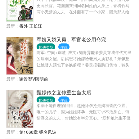
更高长官。花圆圆来到同名同姓的人身上，青梅竹马
两小无猜的丈夫，在外面有了一个小家，因为那人给
生了一个儿子。死活不离婚，哪怕是死都不离婚的
她，从万丈高楼上跳下的时候后悔了……可惜一切都
最新：
番外 王长江
晚了。这个花圆圆跟她一样傻，听到丈夫要离婚的消
息直接跑出去，大冬天跳了河……
军嫂又娇又勇，军官老公用命宠
其他类型
连载
随军+空间+虐渣+爽文+知青异能者姜灵穿成年代文里
的病弱女配。后妈想将她嫁给老男人换彩礼？亲爹想
让她替人顶包下乡换前程？姜灵捂着胸口倒地，转头
将全家搬空，麻溜下乡。红星大队来了两个俏知青。
一个身娇体弱，走三步喘两下，看着就不是干活的。
最新：
谢景梨V顾明前
一个身强体健，看着就是干活的一把好手。村里人议
论：找对象不要只看脸，病病歪歪的绝对不能要。姜
甄嬛传之宜修重生当太后
灵赞同的点头，可不，沾着她能随时倒地不起。不等
其他类型
连载
姜灵咸鱼开摆，村里最出息的军官回来了。军官妈叮
柔弱不能自理的姐姐，趁她怀孕抢走嫡福晋的位置。
嘱：儿子，村里新来俩知青，勤快精神那个看着有福
唯一的儿子，因为姐姐怀孕，无医可求不治身亡。薄
气，适合当老婆。另一个病歪歪走三步咳两声，躲远
情寡义的丈夫，对她没有半分真心。“朕和她此生不复
点。隔天军官在后山目睹漂亮女知青三拳打死一头野
相见！”一朝重生，她要让白月光变成饭米粒，朱砂痣
猪。军官心噗通噗通跳的厉害：嗯，勤快精神，的确
成了蚊子血。这一世，她要嫡福晋的位置，要弘晖活
最新：
第1068章 赐名风波
有福。至于走三步咳两声那个，随军生活苦，坚决不
着，更要坐上那太后之位！