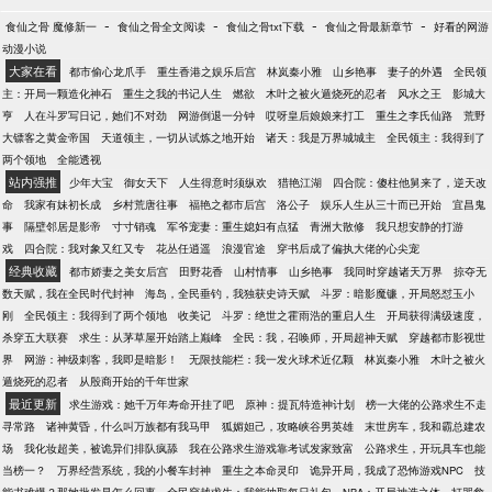
-
-
-
-
食仙之骨 魔修新一
食仙之骨全文阅读
食仙之骨txt下载
食仙之骨最新章节
好看的网游
动漫小说
大家在看
都市偷心龙爪手
重生香港之娱乐后宫
林岚秦小雅
山乡艳事
妻子的外遇
全民领
主：开局一颗造化神石
重生之我的书记人生
燃欲
木叶之被火遁烧死的忍者
风水之王
影城大
亨
人在斗罗写日记，她们不对劲
网游倒退一分钟
哎呀皇后娘娘来打工
重生之李氏仙路
荒野
大镖客之黄金帝国
天道领主，一切从试炼之地开始
诸天：我是万界城城主
全民领主：我得到了
两个领地
全能透视
站内强推
少年大宝
御女天下
人生得意时须纵欢
猎艳江湖
四合院：傻柱他舅来了，逆天改
命
我家有妹初长成
乡村荒唐往事
福艳之都市后宫
洛公子
娱乐人生从三十而已开始
宜昌鬼
事
隔壁邻居是影帝
寸寸销魂
军爷宠妻：重生媳妇有点猛
青洲大散修
我只想安静的打游
戏
四合院：我对象又红又专
花丛任逍遥
浪漫官途
穿书后成了偏执大佬的心尖宠
经典收藏
都市娇妻之美女后宫
田野花香
山村情事
山乡艳事
我同时穿越诸天万界
掠夺无
数天赋，我在全民时代封神
海岛，全民垂钓，我独获史诗天赋
斗罗：暗影魔镰，开局怒怼玉小
刚
全民领主：我得到了两个领地
收美记
斗罗：绝世之霍雨浩的重启人生
开局获得满级速度，
杀穿五大联赛
求生：从茅草屋开始踏上巅峰
全民：我，召唤师，开局超神天赋
穿越都市影视世
界
网游：神级刺客，我即是暗影！
无限技能栏：我一发火球术近亿颗
林岚秦小雅
木叶之被火
遁烧死的忍者
从殷商开始的千年世家
最近更新
求生游戏：她千万年寿命开挂了吧
原神：提瓦特造神计划
榜一大佬的公路求生不走
寻常路
诸神黄昏，什么叫万族都有我马甲
狐媚妲己，攻略峡谷男英雄
末世房车，我和霸总建农
场
我化妆超美，被诡异们排队疯舔
我在公路求生游戏靠考试发家致富
公路求生，开玩具车也能
当榜一？
万界经营系统，我的小餐车封神
重生之本命灵印
诡异开局，我成了恐怖游戏NPC
技