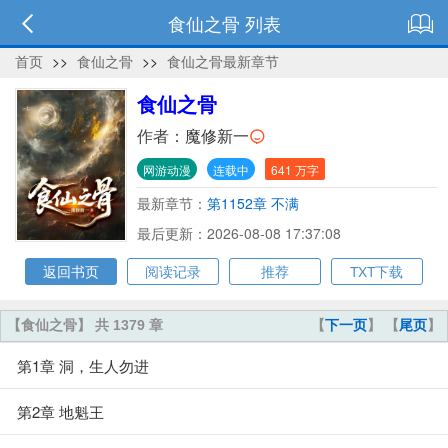
食仙之骨 列表
首页
>>
食仙之骨
>>
食仙之骨最新章节
食仙之骨
作者：
魔修新一
网游动漫
连载中
641 万字
最新章节：
第1152章 不满
最后更新：2026-08-08 17:37:08
返回书页
阅读记录
推荐
TXT下载
【食仙之骨】 共 1379 章
【
下一页
】 【
尾页
】
第1章 洞，生人勿进
第2章 地魁王