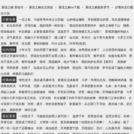
-
-
-
-
亵渎之鳞 景或与
亵渎之鳞全文阅读
亵渎之鳞txt下载
亵渎之鳞最新章节
好看的玄幻魔
法小说
大家在看
一念之私
斗破苍穹外传之云韵篇
山村桃运傻医
开创观想法的我，凭武道横推诸
天
长生风华录
开局无敌，我的境界一秒到顶！
我在民俗世界那些年
都市之神医下山
聊斋：
得加钱道长
长生家族：从妻妾成群开始
流放弃子，我转身建立无上仙朝！
影视穿越的奇妙人
生
灵气复苏后，我被六个哥哥团宠了
楼上楼下
仙为宠，帝为仆，这个势力真离谱
斗罗之灭世
龙枪
葬帝塔
沧元图
暴蛇的吻痕
叫什么队长，叫哥哥[电竞]
站内强推
少年大宝
四合院娶了秦淮茹
娱乐：蜜姐，你男朋友太棒了
人生得意时须纵欢
四
合院之穿越52当猎人
变成女生的我不会爱上路人
都市极乐后后宫
都市皇宫
短篇合集系列
肥
水不流外人田
都市花缘梦
港综：我选靓坤，他火气够大
我的26岁女房东【都市】
美丽娇
妻
乖乖老婆，别闹了
抗战从宝山开始
富贵锦绣
四合院：我只想活着
穿书后成了偏执大佬的
心尖宠
林家的儿媳妇们
经典收藏
悟性逆天，我在诸天薅羊毛
影视生活体验录
斗罗：拜师比比东，觉醒弑神武魂
最
强角色扮演
斗罗问道
无限：从回复术士开始
无敌皇子，开局迎娶女杀神
九叔：多子多福，开
局超人血脉
吞噬星空之超级抽奖
神祗：开局末日降临
洪荒：融合万物，开局融合葫芦藤
斗罗
大陆III斗罗大陆III龙王传说
斗罗大陆
长生被撅了20年不得不说的故事
绝世唐门之来自梦幻
古
今双穿小子混京都
洪荒：通天，管好你那熊孩子
影视诸天：从正阳门下开始
废武魂？我，逆天
进化，震惊世界
神印王座
最近更新
一剑惊天下，可她身后的男人更可怕！
盗梦千年
异界游乐场
蛮荒古界记
封神：
拜师元始，我竟成了周武王
大周第一武夫
废灵根修炼慢？但我长生不死啊！
凡人修仙：疯了
吧！你一百岁了还要修仙
剑来：谪仙临世，开局娶妻宁姚
天骄战纪
玄幻：人在废丹房，我能合