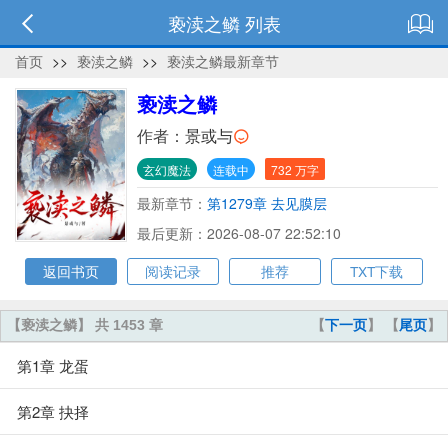
亵渎之鳞 列表
首页
>>
亵渎之鳞
>>
亵渎之鳞最新章节
亵渎之鳞
作者：
景或与
玄幻魔法
连载中
732 万字
最新章节：
第1279章 去见膜层
最后更新：2026-08-07 22:52:10
返回书页
阅读记录
推荐
TXT下载
【亵渎之鳞】 共 1453 章
【
下一页
】 【
尾页
】
第1章 龙蛋
第2章 抉择