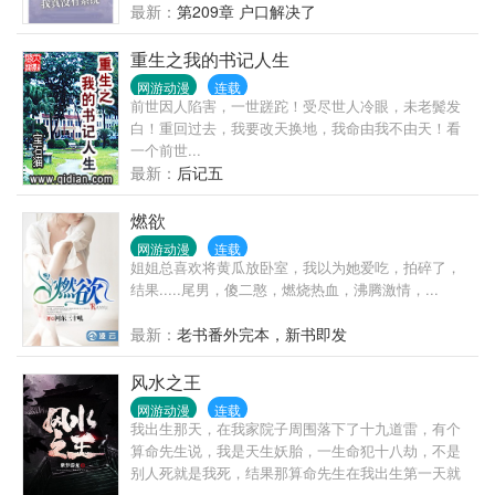
城，进入四合院，他凭着这些技术进厂，成为技术骨
最新：
第209章 户口解决了
干，娶妻生子、他凭着这些技术成就一番伟业.......
重生之我的书记人生
网游动漫
连载
前世因人陷害，一世蹉跎！受尽世人冷眼，未老鬓发
白！重回过去，我要改天换地，我命由我不由天！看
一个前世...
最新：
后记五
燃欲
网游动漫
连载
姐姐总喜欢将黄瓜放卧室，我以为她爱吃，拍碎了，
结果.....尾男，傻二憨，燃烧热血，沸腾激情，...
最新：
老书番外完本，新书即发
风水之王
网游动漫
连载
我出生那天，在我家院子周围落下了十九道雷，有个
算命先生说，我是天生妖胎，一生命犯十八劫，不是
别人死就是我死，结果那算命先生在我出生第一天就
应了我的劫，抱着我刚出了村口就突然暴毙！