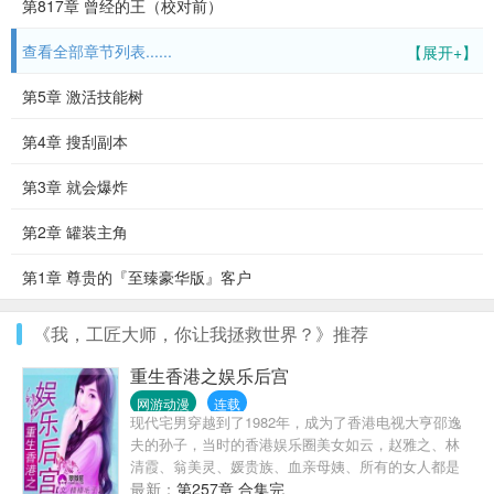
第817章 曾经的王（校对前）
查看全部章节列表......
【展开+】
第5章 激活技能树
第4章 搜刮副本
第3章 就会爆炸
第2章 罐装主角
第1章 尊贵的『至臻豪华版』客户
《我，工匠大师，你让我拯救世界？》推荐
重生香港之娱乐后宫
网游动漫
连载
现代宅男穿越到了1982年，成为了香港电视大亨邵逸
夫的孙子，当时的香港娱乐圈美女如云，赵雅之、林
清霞、翁美灵、媛贵族、血亲母姨、所有的女人都是
他的囊中之物，看他如何泡尽明星血亲，醒掌天下
最新：
第257章 合集完