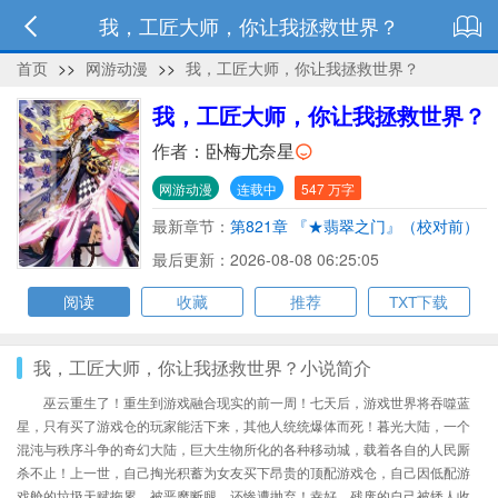
我，工匠大师，你让我拯救世界？
首页
>>
网游动漫
>>
我，工匠大师，你让我拯救世界？
我，工匠大师，你让我拯救世界？
作者：
卧梅尤奈星
网游动漫
连载中
547 万字
最新章节：
第821章 『★翡翠之门』（校对前）
最后更新：2026-08-08 06:25:05
阅读
收藏
推荐
TXT下载
我，工匠大师，你让我拯救世界？小说简介
巫云重生了！重生到游戏融合现实的前一周！七天后，游戏世界将吞噬蓝
星，只有买了游戏仓的玩家能活下来，其他人统统爆体而死！暮光大陆，一个
混沌与秩序斗争的奇幻大陆，巨大生物所化的各种移动城，载着各自的人民厮
杀不止！上一世，自己掏光积蓄为女友买下昂贵的顶配游戏仓，自己因低配游
戏舱的垃圾天赋拖累，被恶魔断腿，还惨遭抛弃！幸好，残废的自己被矮人收