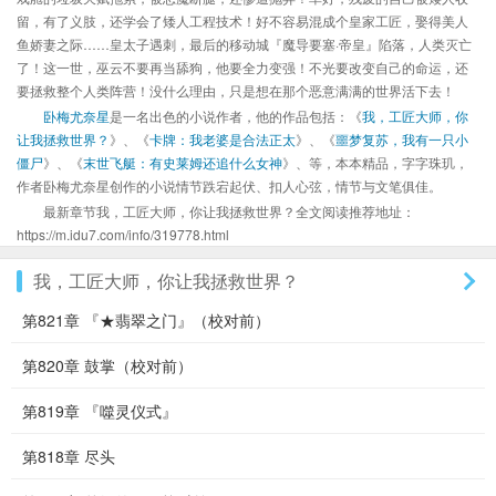
留，有了义肢，还学会了矮人工程技术！好不容易混成个皇家工匠，娶得美人
鱼娇妻之际……皇太子遇刺，最后的移动城『魔导要塞·帝皇』陷落，人类灭亡
了！这一世，巫云不要再当舔狗，他要全力变强！不光要改变自己的命运，还
要拯救整个人类阵营！没什么理由，只是想在那个恶意满满的世界活下去！
卧梅尤奈星
是一名出色的小说作者，他的作品包括：《
我，工匠大师，你
让我拯救世界？
》、《
卡牌：我老婆是合法正太
》、《
噩梦复苏，我有一只小
僵尸
》、《
末世飞艇：有史莱姆还追什么女神
》、等，本本精品，字字珠玑，
作者卧梅尤奈星创作的小说情节跌宕起伏、扣人心弦，情节与文笔俱佳。
最新章节我，工匠大师，你让我拯救世界？全文阅读推荐地址：
https://m.idu7.com/info/319778.html
我，工匠大师，你让我拯救世界？
第821章 『★翡翠之门』（校对前）
第820章 鼓掌（校对前）
第819章 『噬灵仪式』
第818章 尽头