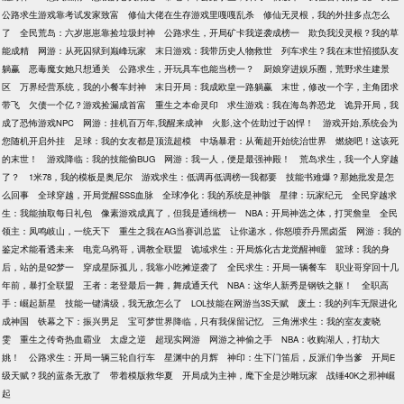
公路求生游戏靠考试发家致富
修仙大佬在生存游戏里嘎嘎乱杀
修仙无灵根，我的外挂多点怎么
了
全民荒岛：六岁崽崽靠捡垃圾封神
公路求生，开局矿卡我逆袭成榜一
欺负我没灵根？我的草
能成精
网游：从死囚狱到巅峰玩家
末日游戏：我带历史人物救世
列车求生？我在末世招揽队友
躺赢
恶毒魔女她只想通关
公路求生，开玩具车也能当榜一？
厨娘穿进娱乐圈，荒野求生建景
区
万界经营系统，我的小餐车封神
末日开局：我成欧皇一路躺赢
末世，修改一个字，主角团求
带飞
欠债一个亿？游戏捡漏成首富
重生之本命灵印
求生游戏：我在海岛养恐龙
诡异开局，我
成了恐怖游戏NPC
网游：挂机百万年,我醒来成神
火影,这个佐助过于凶悍！
游戏开始,系统会为
您随机开启外挂
足球：我的女友都是顶流超模
中场暴君：从葡超开始统治世界
燃烧吧！这该死
的末世！
游戏降临：我的技能偷BUG
网游：我一人，便是最强神殿！
荒岛求生，我一个人穿越
了？
1米78，我的模板是奥尼尔
游戏求生：低调再低调榜一我都要
技能书难爆？那她批发是怎
么回事
全球穿越，开局觉醒SSS血脉
全球净化：我的系统是神骸
星律：玩家纪元
全民穿越求
生：我能抽取每日礼包
像素游戏成真了，但我是通缉榜一
NBA：开局神选之体，打哭詹皇
全民
领主：凤鸣岐山，一统天下
重生之我在AG当赛训总监
让你递水，你怒喷乔丹黑卤蛋
网游：我的
鉴定术能看透未来
电竞乌鸦哥，调教全联盟
诡域求生：开局炼化古龙觉醒神瞳
篮球：我的身
后，站的是92梦一
穿成星际孤儿，我靠小吃摊逆袭了
全民求生：开局一辆餐车
职业哥穿回十几
年前，暴打全联盟
王者：老登最后一舞，舞成通天代
NBA：这华人新秀是钢铁之躯！
全职高
手：崛起新星
技能一键满级，我无敌怎么了
LOL技能在网游当3S天赋
废土：我的列车无限进化
成神国
铁幕之下：振兴男足
宝可梦世界降临，只有我保留记忆
三角洲求生：我的室友麦晓
雯
重生之传奇热血霸业
太虚之逆
超现实网游
网游之神偷之手
NBA：收购湖人，打劫大
姚！
公路求生：开局一辆三轮自行车
星渊中的月辉
神印：生下门笛后，反派们争当爹
开局E
级天赋？我的蓝条无敌了
带着模版救华夏
开局成为主神，麾下全是沙雕玩家
战锤40K之邪神崛
起