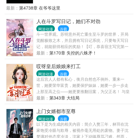
最新：
第4738章 在爷爷这里
人在斗罗写日记，她们不对劲
网游动漫
连载
斗一世界观。苏明意外死亡重生至斗罗的世界，开局
觉醒极致之木，并且拥有写日记系统，只要每天写日
记，就能获得相应的奖励！【叮，恭喜宿主写完第一
次日记，获得奖励，木遁使用方法斗罗版】【叮，由
最新：
第170章 失控的八蛛矛！
于宿主触发暴击奖励，获得瞳术写轮眼】【叮，恭喜
宿主获得......】就当苏明以为只要自己苟住，迟早有一
哎呀皇后娘娘来打工
天能够须佐套大佛，走向斗罗之巅！然而，他却突然
网游动漫
连载
发现，小舞、朱竹清、宁荣荣，怎么一个个都不对
这后宫人人都有私心，衡月自然也不例外。重来一
劲！小舞：我才不是十万年流mang兔！朱竹清：低头
世，她要荣华富贵，她要保护妹妹，她要一步一步走
看不到脚尖又不是我的错！胡列娜：不可能，绝对不
上那至高之位——她更要推翻旧案，为父正名！ 与皇
可能，我怎么可能会背叛武魂殿！群：878616457
权为敌又如何！罗裙染鲜血，踏白骨为阶，从宫女到
最新：
第343章 大结局
太后，所有欺她辱她之人，终将被她踩在脚下！
上门女婿都市至尊
网游动漫
连载
以下是为生成的相关内容：简介入赘三年，林羽在沈
家饱受冷眼与欺辱，被视作毫无用处的废物。妻子沈
梦璃对他态度冷淡，沈家上下动辄辱骂刁难。然而，