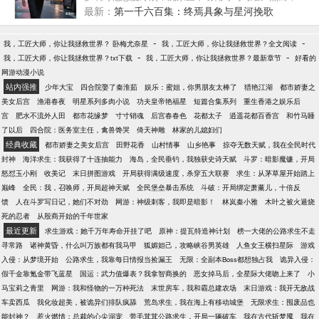
无人知晓林羽实则是隐世古族的传人，身负绝世医术
最新：
第一千六百集：终焉具象与星河挽歌
与高深武技。一场突如其来的危机，让林羽不得不展
露实力。他凭借神奇医术妙手回春，救治重症患者；
-
-
我，工匠大师，你让我拯救世界？ 卧梅尤奈星
我，工匠大师，你让我拯救世界？全文阅读
以强悍武技震慑宵小，化解重重危机。在都市的风云
-
-
我，工匠大师，你让我拯救世界？txt下载
我，工匠大师，你让我拯救世界？最新章节
好看的
变幻中，林羽一步步揭开自己的身世之谜，同时也让
网游动漫小说
那些曾经轻视他的人刮目相看。且看这位上门女婿如
站内强推
少年大宝
四合院娶了秦淮茹
娱乐：蜜姐，你男朋友太棒了
猎艳江湖
都市娇妻之
何逆风翻盘，登顶都市至尊之位，书写属于自己的传
美女后宫
渔港春夜
明星系列多肉小说
功夫皇帝艳福星
短篇合集系列
重生香港之娱乐后
奇！宣传语1.?曾经的窝囊赘婿，今朝的都市主宰！且
宫
肥水不流外人田
都市花缘梦
寸寸销魂
后宫春春色
花都太子
逍遥花都百香宫
和竹马睡
看，林羽如何打破偏见，铸就传奇！2.?赘婿逆袭，风
了以后
四合院：医务室主任，禽兽馋哭
倚天神雕
林家的儿媳妇们
云乍起！带你领略从尘埃到巅峰的热血征程！
经典收藏
都市娇妻之美女后宫
田野花香
山村情事
山乡艳事
掠夺无数天赋，我在全民时代
封神
海洋求生：我获得了十连抽能力
海岛，全民垂钓，我独获史诗天赋
斗罗：暗影魔镰，开局
怒怼玉小刚
收美记
末日拼图游戏
开局获得满级速度，杀穿五大联赛
求生：从茅草屋开始踏上
巅峰
全民：我，召唤师，开局超神天赋
全民堡垒暴击系统
斗破：开局绑定萧薰儿，十倍反
馈
人在斗罗写日记，她们不对劲
网游：神级刺客，我即是暗影！
林岚秦小雅
木叶之被火遁烧
死的忍者
从殷商开始的千年世家
最近更新
求生游戏：她千万年寿命开挂了吧
原神：提瓦特造神计划
榜一大佬的公路求生不走
寻常路
诸神黄昏，什么叫万族都有我马甲
狐媚妲己，攻略峡谷男英雄
人鱼女王横扫星际
游戏
入侵：从梦境开始
公路求生，我靠每日情报当捡漏王
无限：全副本Boss都想独占我
诡异入侵：
假千金靠氪金带飞蓝星
国运：武力值爆表？我拿智商换的
恶女掉马后，全星际大佬吻上来了
小
马宝莉之青里
网游：我和怪物的一万种死法
末世房车，我和霸总建农场
末日游戏：我开无敌战
车卖西瓜
我化妆超美，被诡异们排队疯舔
荒岛求生，我在海上有移动城堡
无限求生：囤废品也
能封神？
惹火燃情：总裁的心尖溺宠
带毛茸茸公路求生，开局一辆破车
我在古代斩梦魇
我在