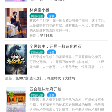
权，醉卧美人膝，一切请关注《重生香港之娱乐后
宫》……
林岚秦小雅
网游动漫
连载
林岚今年31岁，在一家合资公司做个白领，这个年纪
正是成熟有韵味的时候。身材接近一米七，前突后翘
的火辣身材简直跟模特一样。
最新：
第416章
全民领主：开局一颗造化神石
网游动漫
连载
江辰穿越全民领主的蓝星世界，开局获得造化神石，
可强化万物。→：开局召唤女帝（非海贼）。→：巨
龙出世，以一敌万。→：无尽天使，惊呆吾彦。→：
重建王庭，精灵俯首。→：剑仙李寒衣，一剑斩万
魔。铸造不朽神域，逆伐仙神佛魔，脚踏诸天万界。
最新：
第987章 造化之门，领主时代（大结局）
江辰：财富、实力、地位、美女、不朽生命……我，
全都要。
四合院从地府开始
网游动漫
连载
刘星因为救人魂穿到饥荒年代的农村，可是他没有金
手指，只有脑子里的技术和必须进城的秘密，他凭着
这些技术带着亲人度过饥荒，他凭着这些技术顺利进