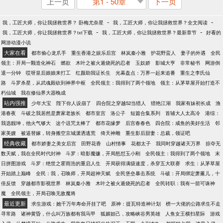
上一页
第1 - 50章
下一页
-
-
我，工匠大师，你让我拯救世界？ 卧梅尤奈星
我，工匠大师，你让我拯救世界？全文阅读
-
-
我，工匠大师，你让我拯救世界？txt下载
我，工匠大师，你让我拯救世界？最新章节
好看的
网游动漫小说
大家在看
都市偷心龙爪手
重生香港之娱乐后宫
林岚秦小雅
护花野蛮人
妻子的外遇
全民
领主：开局一颗造化神石
燃欲
木叶之被火遁烧死的忍者
玉奴娇
影城大亨
非常秘书
网游倒
退一分钟
哎呀皇后娘娘来打工
红颜助我证长生
光幕盘点：万界一起来追番
重生之李氏仙
路
斗罗杀星，从武魂殿砍到神界中枢
全民领主：我得到了两个领地
领主：从茅草屋开始打造不
朽仙城
我在修仙界大器晚成
站内强推
少年大宝
陛下你人设崩了
四合院之穿越52当猎人
猎艳江湖
我家有妹初长成
渔
港春夜
斗破之我居然是萧家老族长
都市皇宫
洛公子
短篇合集系列
首辅大人太高冷
港综：
我选靓坤，他火气够大
这个诅咒太棒了
都市花缘梦
后宫春春色
四合院：咸鱼的美好生活
邻
家美嫂
被逼替嫁，转身搬空京城潇洒逃荒
倚天神雕
重生影后甜妻：总裁，领证吧
经典收藏
都市娇妻之美女后宫
田野花香
山村情事
花都太子
我同时穿越诸天万界
掠夺无
数天赋，我在全民时代封神
斗罗：暗影魔镰，开局怒怼玉小刚
全民领主：我得到了两个领地
末
日拼图游戏
斗罗：绝世之霍雨浩的重启人生
开局获得满级速度，杀穿五大联赛
求生：从茅草屋
开始踏上巅峰
全民：我，召唤师，开局超神天赋
全民堡垒暴击系统
斗破：开局绑定萧薰儿，十
倍反馈
穿越都市影视世界
林岚秦小雅
木叶之被火遁烧死的忍者
全民转职：我有一箭可诛神
魔
全民领主，开局召唤无敌魔将
最近更新
求生游戏：她千万年寿命开挂了吧
原神：提瓦特造神计划
榜一大佬的公路求生不走
寻常路
诸神黄昏，什么叫万族都有我马甲
狐媚妲己，攻略峡谷男英雄
人鱼女王横扫星际
游戏