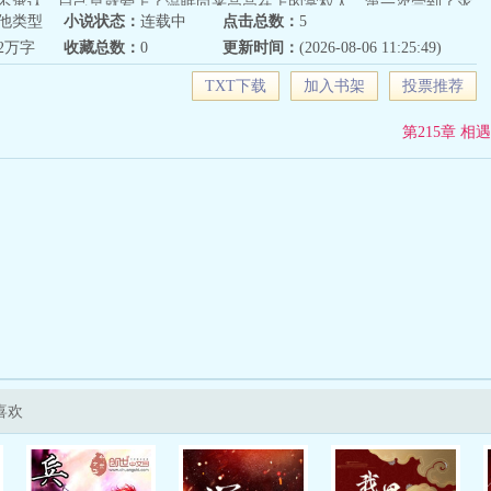
不承认，自己早就爱上了温眠向来高高在上的掌权人，第一次尝到了求
他类型
小说状态：
连载中
点击总数：
5
可心心念念的人再次出现，却是挽着别人的手“你好，沈先生。”
22万字
收藏总数：
0
更新时间：
(2026-08-06 11:25:49)
TXT下载
加入书架
投票推荐
第215章 相遇
喜欢