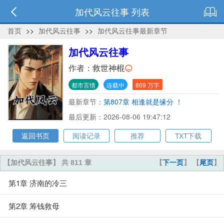
加代风云往事 列表
首页
>>
加代风云往事
>>
加代风云往事最新章节
加代风云往事
作者：
救世神棍
都市言情
连载中
869 万字
最新章节：
第807章 相逢就是缘分 ！
最后更新：2026-08-06 19:47:12
返回书页
阅读记录
推荐
TXT下载
【加代风云往事】 共 811 章
【
下一页
】 【
尾页
】
第1章 济南的冷三
第2章 筹钱救母