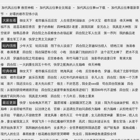
-
-
-
加代风云往事 救世神棍
加代风云往事全文阅读
加代风云往事txt下载
加代风云往事最新章
-
节
好看的都市言情小说
大家在看
御女天下
都市极乐后后宫
人生得意时须纵欢
少年大宝
都市花语
倚天神雕
艳
福不浅
逍遥花都百香宫
妻子的奉献
四神集团2·老婆，跟我回家
皇兄在上
我真是大神医
深
空彼岸
独尊品香录
四合院之办卖粮食办农场起家
四合院之军人生涯
第一序列
我的极品老
师
重生军工子弟
快穿之男主又病娇了
站内强推
少年大宝
轮回乐园
陛下你人设崩了
四合院之穿越52当猎人
猎艳江湖
渔港春
夜
春满香夏
四合院：我在隔壁有小院
小枪
混在豪门泡妞的日子
这个诅咒太棒了
肥水不流
外人田
穿越四合院之苟道修仙
后宫春春色
和竹马睡了以后
洛影帝的追妻日常
青洲大散
修
四合院：一大妈重生回五十年代
快穿之配角的人生巅峰
倚天神雕
经典收藏
御女天下
都市极乐后后宫
艳海风波
小枪
后宫春春色
穿越，我成了北影学院的
校医
都市花缘梦
娱乐百美图
四合院：火红年代的幸福生活
非凡人生
四合院：我有一个万界
城
港片：我还没出位，老大先出殡了
领主：不好意思，我全是sss级
苟在四合院捡漏
四合
院：从签到获得烤猪蹄开始
四合院之媒婆带秦淮茹相亲进错门
重回60年代不遗憾
四合院：从娄
晓娥于莉到周小白
我真是大神医
四合院：十几年后，我卷土重来
最近更新
快穿：短命炮灰不死了
颖星璀璨：赵丽颖演艺之路
文娱：我为天仙妹妹护航
权力
巅峰：从省府秘书开始
以法律之名
官梯：从选调生开始问鼎权力巅峰
权力巅峰：从拒绝省厅千
金开始
平庸的人不拯救世界
潜龙风暴：都市兵王
中年逆袭，女儿助我变神豪
重生64，猎人出
身，妻女被我宠上天
举国飞升！十四亿魔修吓哭异界
高武：我以剑道证长生
重生官场：从老干
局开始执掌天下
我和她的合租条约
女多男少：全世界都想和我谈恋爱
镇尸斩鬼录
孤独成瘾：
现代人的生活
暴雨捡妻！校花赖在我怀里哭唧唧
失业后，我靠神级鱼塘震惊全球
-
-
-