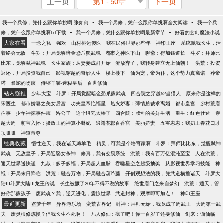
上一页
第1 - 50章
下一页
-
-
我一个兵修，凭什么跟你单挑啊 张如何
我一个兵修，凭什么跟你单挑啊全文阅读
我一个兵
-
-
修，凭什么跟你单挑啊txt下载
我一个兵修，凭什么跟你单挑啊最新章节
好看的玄幻魔法小说
大家在看
一念之私
强欢
山村桃运傻医
我在民俗世界那些年
神印王座
系统赋我长生，活
着终会无敌
斗罗：开局觉醒暗金恐爪熊武魂
都市之神医下山
聊斋：得加钱道长
斗罗：拜师比
比东，觉醒弑神武魂
长生家族：从妻妾成群开始
流放弃子，我转身建立无上仙朝！
洪荒：投资
返还，开局投资我自己
影视穿越的奇妙人生
楼上楼下
仙为宠，帝为仆，这个势力真离谱
葬帝
塔
暴蛇的吻痕
侍寝丫鬟-迷糊皇后
百世修仙
站内强推
少年大宝
斗罗：开局觉醒暗金恐爪熊武魂
四合院之穿越52当猎人
原来你是这样的
宋医生
都市娇妻之美女后宫
功夫皇帝艳福星
热火娇妻：薄情总裁求离婚
都市皇宫
乡村荒唐
往事
少年神探事件簿
洛公子
这个诅咒太棒了
四合院：咸鱼的美好生活
重生：红色仕途
穿
越大周
萌宝入怀：摄政王的神算小卦妃
逍遥花都百香宫
美丽娇妻
五零崽崽：我奶王春花口才
顶呱呱
神道帝尊
经典收藏
悟性逆天，我在诸天薅羊毛
精灵，可我是个培育家啊
斗罗：拜师比比东，觉醒弑神
武魂
无敌皇子，开局迎娶女杀神
修真，我有交易系统
洪荒：我有百万亿混沌至宝
人在洪荒，
遮天世界送快递
九叔：多子多福，开局超人血脉
吞噬星空之超级抽奖
从影视世界学习技能
神
祗：开局末日降临
洪荒：融合万物，开局融合葫芦藤
开创观想法的我，凭武道横推诸天
斗罗大
陆III斗罗大陆III龙王传说
长生被撅了20年不得不说的故事
绝世唐门之来自梦幻
洪荒：通天，管
好你那熊孩子
废武魂？我，逆天进化，震惊世界
武道封神，观摩即可加点！
神印王座
最近更新
盗梦千年
异界游乐场
蛮荒古界记
封神：拜师元始，我竟成了周武王
大周第一武
夫
废灵根修炼慢？但我长生不死啊！
凡人修仙：疯了吧！你一百岁了还要修仙
剑来：谪仙临